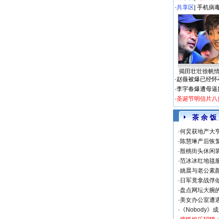
·
共享区
|
手机病
揭田壮壮徐帆
·
赵薇被爆已经怀
·
李宇春爆遭母逼
·
圣诞节明信片八
茶 余 饭
·
何炅获地产大亨
·
陈慧琳产后恢复
·
殷桃街头休闲装
·
范冰冰红地毯
·
姚晨与老公素
·
日军竟拿战俘
·
盘点网坛大腕
·
美女办公室遭
·
《Nobody》