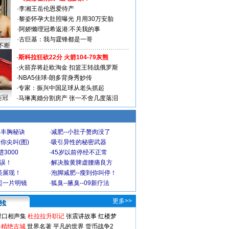
·
李湘王岳伦恩爱待产
·
黎姿怀孕大肚照曝光 月用30万安胎
·
阿娇懒理冠希返港:不关我的事
·
古巨基：我与霆锋都是一哥
不断
·
斯科拉狂砍22分 火箭104-79灰熊
·
火箭弃将赴欧淘金 扣篮王转战俄罗斯
·
NBA5佳球-朗多背身秀妙传
·
专家：振兴中国足球从老头抓起
连冠
·
马琳离婚分割房产 张一不舍几度落泪
爆丰胸秘诀
·
减肥--小肚子赘肉没了
你尖叫(图)
·
吸引异性的秘密武器
3000
·
45岁以前停经不正常
不误！
·
解决脸黄脾虚腰痛良方
美展现！
·
泡脚减肥--瘦到你叫停！
起一片明镜
·
狐臭--腋臭--09新疗法
更多>>
对口相声集
杜拉拉升职记
张震讲故事
红楼梦
-精绝古城
世界名著
平凡的世界
货币战争2