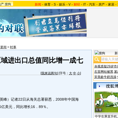
地产
搜狗
新闻
-
体育
-
S
-
娱乐
-
V
-
财经
-
IT
-
汽车
-
房产
-
家居
-
内要闻
>
时事
新
区域进出口总值同比增一成七
央视质疑29岁市
石首网站被黑
篡
[
我来说两句
] [字号：
大
中
小
]
宋美龄牛奶洗澡
峰）记者22日从海关总署获悉，2008年中国海
5亿美元，同比增长16．89％。
中学生乘直升机