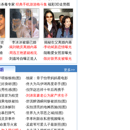
毒杀毒专家
经典手机游游格斗集
福彩3D走势图
情史
李冰冰被爆已婚
揭秘生父离婚内幕
孕
·
揭刘晓庆离婚内幕
·
李幼斌新恋情曝光
婚
·
周迅王艳婆媳相见
·
陆毅爱女照首曝光
折
·
刘嘉玲自曝正造人
·
陈好新男友被曝光
 后
更多>>
喂猕猴桃(图)
·
独家：章子怡带妈妈看电影
好身材(图)
·
佟大为马伊琍再度牵手(图)
秀性感(图)
·
倪萍赵忠祥十年后再携手
服装皆为租赁
·
刘涛富豪老公为家产求生子
颜乘地铁被拍
·
舒淇醉酒瞬间惨被抓拍(图)
做活体解剖
·
实拍漂亮的地摊西施(组图)
的暴烈脾气
·
世界九大罪恶之城(组图)
遇灵异事件
·
李孝利新欢私密视频曝光
成命案导火索
·
孟庭苇可爱儿子最新照(图)