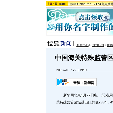
搜狐
ChinaRen
17173
焦点房
新闻中心
>
国内新闻
>
国
中国海关特殊监管
2009年01月22日19:07
来源：新华网
新华网北京1月22日电 （记者周英
关特殊监管区域进出口总值2994．4