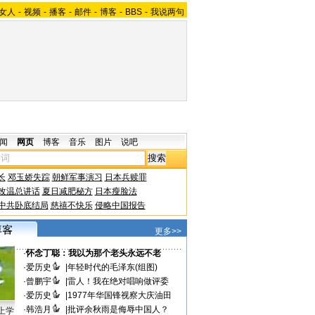
女人
-
视频
-
播客
-
邮件
-
博客
-
BBS
-
我说两句
闻
网页
博客
音乐
图片
说吧
长
邓玉娇失踪
朝鲜军事演习
日本兵赎罪
改温总讲话
夏日减肥秘方
日本瘦脸法
中共卧底结局
慈禧不快乐
侵略中国报告
更多>>
·
怀念丁聪：我以为那个老头永远不老
·
爱历史
|
年轻时代的毛泽东(组图)
·
曾鹏宇
|
雷人！我在绝对唱响做评委
·
爱历史
|
1977年华国锋视察大庆油田
·
韩浩月
|
批评余秋雨是侮辱中国人？
上学