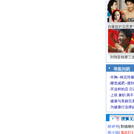
自爆捉奸后恶梦
刘翔亚锦赛三
寻医问药
·
丰胸--林志玲
·
睡觉减肥--瘦到
·
开这样的店 日进
·
上班 兼职 两
·
健康与美丽完
·
为健康行业撑
·
听评书
|
郭德纲
·
听小说
|
鬼吹灯1