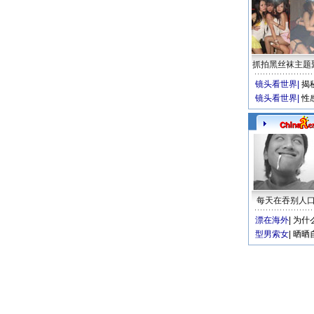
抓拍黑丝袜主题
镜头看世界
|
揭
镜头看世界
|
性
每天在吞别人
漂在海外
|
为什
型男索女
|
晒晒