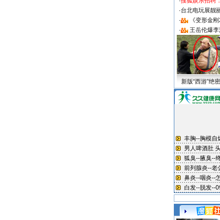
·
搜狐娱乐招聘
·
台北电玩展靓丽S
·
《变形金刚
·
王岳伦爆李
新版“西游”绝