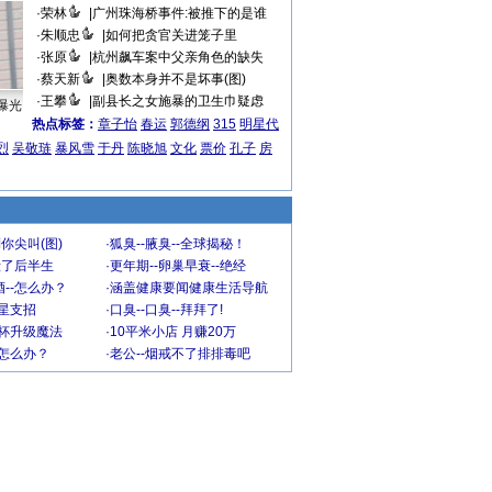
·
荣林
|
广州珠海桥事件:被推下的是谁
·
朱顺忠
|
如何把贪官关进笼子里
·
张原
|
杭州飙车案中父亲角色的缺失
·
蔡天新
|
奥数本身并不是坏事(图)
·
王攀
|
副县长之女施暴的卫生巾疑虑
曝光
热点标签：
章子怡
春运
郭德纲
315
明星代
烈
吴敬琏
暴风雪
于丹
陈晓旭
文化
票价
孔子
房
你尖叫(图)
·
狐臭--腋臭--全球揭秘！
毁了后半生
·
更年期--卵巢早衰--绝经
--怎么办？
·
涵盖健康要闻健康生活导航
明星支招
·
口臭--口臭--拜拜了!
罩杯升级魔法
·
10平米小店 月赚20万
-怎么办？
·
老公--烟戒不了排排毒吧