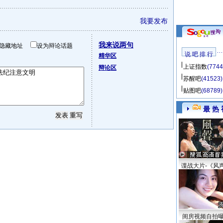
我要发布
我来说两句
隐藏地址
设为辩论话题
说 吧 排 行
精华区
上证指数
(7744
辩论区
苏醒吧
(41523)
贴图吧
(68789)
最 热 
谍战大片-《风
闺房视频自拍