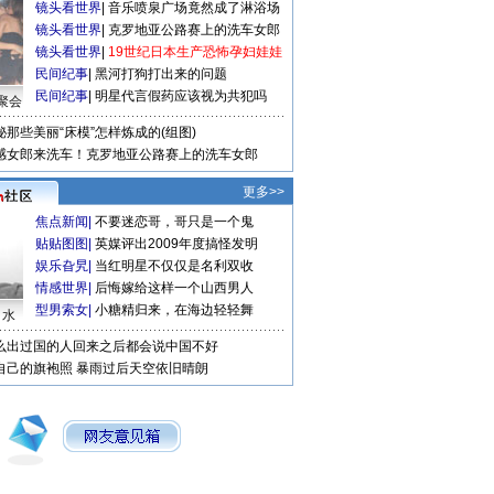
镜头看世界
|
音乐喷泉广场竟然成了淋浴场
镜头看世界
|
克罗地亚公路赛上的洗车女郎
镜头看世界
|
19世纪日本生产恐怖孕妇娃娃
民间纪事
|
黑河打狗打出来的问题
民间纪事
|
明星代言假药应该视为共犯吗
聚会
秘那些美丽“床模”怎样炼成的(组图)
感女郎来洗车！克罗地亚公路赛上的洗车女郎
更多>>
焦点新闻
|
不要迷恋哥，哥只是一个鬼
贴贴图图
|
英媒评出2009年度搞怪发明
娱乐旮旯
|
当红明星不仅仅是名利双收
情感世界
|
后悔嫁给这样一个山西男人
型男索女
|
小糖精归来，在海边轻轻舞
口水
么出过国的人回来之后都会说中国不好
自己的旗袍照
暴雨过后天空依旧晴朗