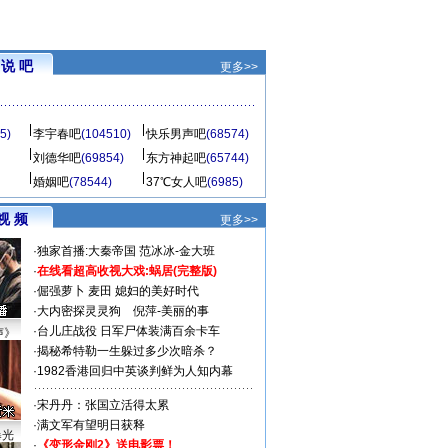
说 吧
更多>>
5)
李宇春吧
(104510)
快乐男声吧
(68574)
刘德华吧
(69854)
东方神起吧
(65744)
婚姻吧
(78544)
37℃女人吧
(6985)
视 频
更多>>
·
独家首播:大秦帝国
范冰冰-金大班
·
在线看超高收视大戏:
蜗居(完整版)
·
倔强萝卜
麦田
媳妇的美好时代
·
大内密探灵灵狗
倪萍-美丽的事
·
台儿庄战役 日军尸体装满百余卡车
声》
·
揭秘希特勒一生躲过多少次暗杀？
·
1982香港回归中英谈判鲜为人知内幕
·
宋丹丹：张国立活得太累
·
满文军有望明日获释
曝光
·
《变形金刚2》送电影票！