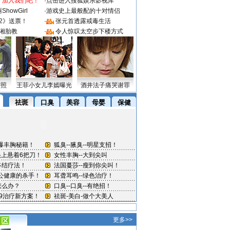
：加入我们吧！
·
点击进入搜狐娱乐影视库
howGirl
·
游戏史上最般配的十对情侣
2》送票！
·
张元首透露戒毒生活
湘胎教
·
令人惊叹太空步下楼方式
密照
王菲小女儿李嫣曝光
酒井法子痛哭谢罪
更多>>