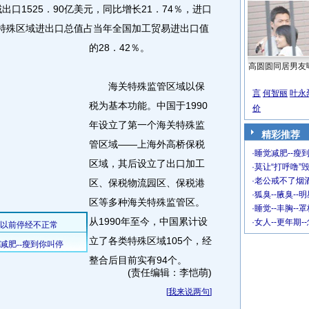
口1525．90亿美元，同比增长21．74％，进口
特殊区域进出口总值占当年全国加工贸易进出口值
的28．42％。
高圆圆同居男友
海关特殊监管区域以保
言
何智丽
叶永
税为基本功能。中国于1990
价
年设立了第一个海关特殊监
精彩推荐
管区域——上海外高桥保税
·
睡觉减肥--瘦到
区域，其后设立了出口加工
·
莫让“打呼噜”
·
老公戒不了烟酒
区、保税物流园区、保税港
·
狐臭--腋臭--
区等多种海关特殊监管区。
·
睡觉--丰胸--
从1990年至今，中国累计设
·
女人--更年期-
立了各类特殊区域105个，经
整合后目前实有94个。
(责任编辑：李恺萌)
[
我来说两句
]