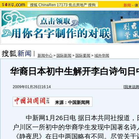
搜狐
ChinaRen
17173
焦点房地产
搜狗
新闻
-
体
新闻中心
>
国际新闻
>
国际要闻
>
域外华闻
华裔日本初中生解开李白诗句日
2009年01月26日16:14
[
我来说
来源：中国新闻网
中新网1月26日电 据日本共同社报道，
户川区一所初中的华裔学生发现中国著名诗
《静夜思》在日中两国略有不同。尽管关于