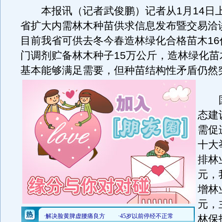
本报讯（记者武俊鹏）记者从1月14日
省扩大内需林木种苗供求信息发布暨交易洽
目前我省可供去冬今春造林绿化合格苗木16
门调剂贮备林木种子15万公斤，造林绿化苗
基本能够满足需要，但种苗结构性矛盾仍然
国
态建
需促
十大
排林
元，
增林
元，
林保