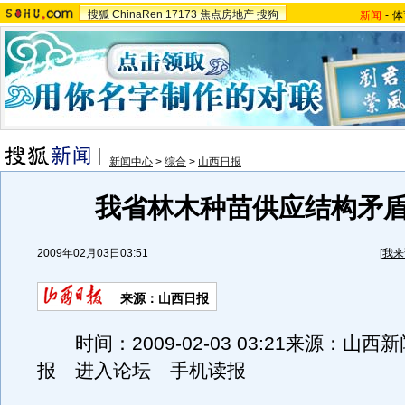
搜狐
ChinaRen
17173
焦点房地产
搜狗
新闻
-
体
新闻中心
>
综合
>
山西日报
我省林木种苗供应结构矛
2009年02月03日03:51
[
我来
来源：山西日报
时间：2009-02-03 03:21来源：山西
报 进入论坛 手机读报