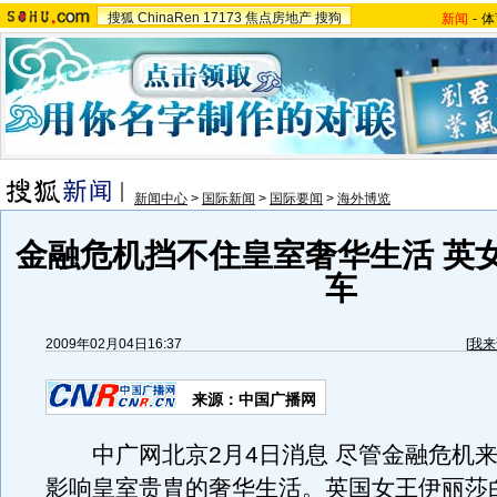
搜狐
ChinaRen
17173
焦点房地产
搜狗
新闻
-
体
新闻中心
>
国际新闻
>
国际要闻
>
海外博览
金融危机挡不住皇室奢华生活 英
车
2009年02月04日16:37
[
我来
来源：中国广播网
中广网北京2月4日消息 尽管金融危机来
影响皇室贵胄的奢华生活。英国女王伊丽莎