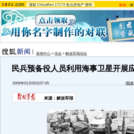
搜狐
ChinaRen
17173
焦点房地产
搜狗
新闻
-
体
新闻中心
>
综合
>
解放军报综合
民兵预备役人员利用海事卫星开展应
2009年02月05日07:45
[
我来
来源：解放军报