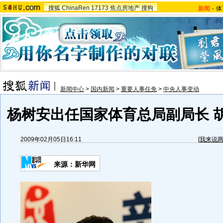
搜狐
ChinaRen
17173
焦点房地产
搜狗
新闻
-
体
新闻中心
>
国内新闻
>
重要人事任免
>
中央人事变动
杨树安出任国家体育总局副局长 
2009年02月05日16:11
[
我来说
来源：新华网