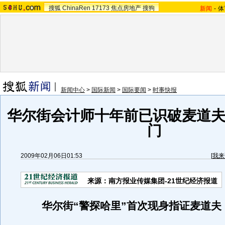
搜狐
ChinaRen
17173
焦点房地产
搜狗
新闻
-
体
新闻中心
>
国际新闻
>
国际要闻
>
时事快报
华尔街会计师十年前已识破麦道夫
门
2009年02月06日01:53
[
我来
来源：南方报业传媒集团-21世纪经济报道
华尔街“警探哈里”首次现身指证麦道夫