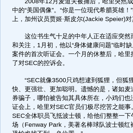
2008年12月麦道夫被捕后，哈里突然
中的“美国偶像”。“你是一位现代希腊英雄！
上，加州议员贾姬·斯皮尔(Jackie Speier
这位书生气十足的中年人正在适应突然
和关注，1月初，他以“身体健康问题”临时
案件的首次听证会。一个月的休整后，哈里
了对SEC的控诉会。
“SEC就像3500只鸡想逮到狐狸，但狐
快、更强壮、更加聪明。遗憾的是，诸如麦
券骗子，哪怕被告知其具体所在，小鸡们也
证会上，哈里对SEC官员们极尽挖苦之能事
SEC全体职员飞抵波士顿，给他们整整一下
场（Fenway Park，美著名棒球队波士顿