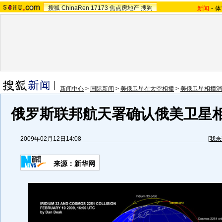
搜狐
ChinaRen
17173
焦点房地产
搜狗
新闻
-
体
新闻中心
>
国际新闻
>
美俄卫星在太空相撞
>
美俄卫星相撞消
俄罗斯联邦航天署确认俄美卫星相
2009年02月12日14:08
[
我来
来源：新华网