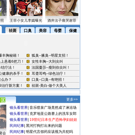
密照
王菲小女儿李嫣曝光
酒井法子痛哭谢罪
更多>>
镜头看世界
|
音乐喷泉广场竟然成了淋浴场
镜头看世界
|
克罗地亚公路赛上的洗车女郎
镜头看世界
|
19世纪日本生产恐怖孕妇娃娃
民间纪事
|
黑河打狗打出来的问题
民间纪事
|
明星代言假药应该视为共犯吗
聚会