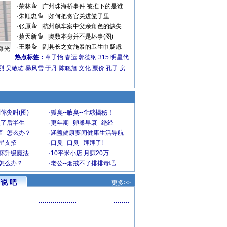
·
荣林
|
广州珠海桥事件:被推下的是谁
·
朱顺忠
|
如何把贪官关进笼子里
·
张原
|
杭州飙车案中父亲角色的缺失
·
蔡天新
|
奥数本身并不是坏事(图)
·
王攀
|
副县长之女施暴的卫生巾疑虑
曝光
热点标签：
章子怡
春运
郭德纲
315
明星代
烈
吴敬琏
暴风雪
于丹
陈晓旭
文化
票价
孔子
房
你尖叫(图)
·
狐臭--腋臭--全球揭秘！
毁了后半生
·
更年期--卵巢早衰--绝经
--怎么办？
·
涵盖健康要闻健康生活导航
明星支招
·
口臭--口臭--拜拜了!
罩杯升级魔法
·
10平米小店 月赚20万
-怎么办？
·
老公--烟戒不了排排毒吧
说 吧
更多>>