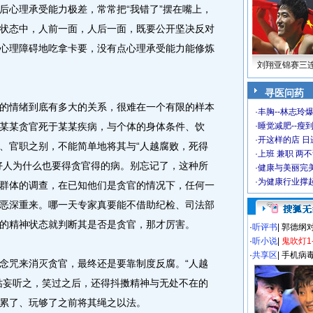
后心理承受能力极差，常常把“我错了”摆在嘴上，
状态中，人前一面，人后一面，既要公开坚决反对
心理障碍地吃拿卡要，没有点心理承受能力能修炼
刘翔亚锦赛三
寻医问药
情绪到底有多大的关系，很难在一个有限的样本
·
丰胸--林志玲
某某贪官死于某某疾病，与个体的身体条件、饮
·
睡觉减肥--瘦到
·
开这样的店 日进
、官职之别，不能简单地将其与“人越腐败，死得
·
上班 兼职 两
好人为什么也要得贪官得的病。别忘记了，这种所
·
健康与美丽完
·
为健康行业撑
群体的调查，在已知他们是贪官的情况下，任何一
恶深重来。哪一天专家真要能不借助纪检、司法部
的精神状态就判断其是否是贪官，那才厉害。
·
听评书
|
郭德纲
·
听小说
|
鬼吹灯1
·
共享区
|
手机病
咒来消灭贪官，最终还是要靠制度反腐。“人越
姑妄听之，笑过之后，还得抖擞精神与无处不在的
累了、玩够了之前将其绳之以法。