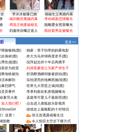
情史
李冰冰被爆已婚
揭秘生父离婚内幕
孕
·
揭刘晓庆离婚内幕
·
李幼斌新恋情曝光
婚
·
周迅王艳婆媳相见
·
陆毅爱女照首曝光
折
·
刘嘉玲自曝正造人
·
陈好新男友被曝光
 后
更多>>
喂猕猴桃(图)
·
独家：章子怡带妈妈看电影
好身材(图)
·
佟大为马伊琍再度牵手(图)
秀性感(图)
·
倪萍赵忠祥十年后再携手
服装皆为租赁
·
刘涛富豪老公为家产求生子
颜乘地铁被拍
·
舒淇醉酒瞬间惨被抓拍(图)
做活体解剖
·
实拍漂亮的地摊西施(组图)
的暴烈脾气
·
世界九大罪恶之城(组图)
遇灵异事件
·
李孝利新欢私密视频曝光
成命案导火索
·
孟庭苇可爱儿子最新照(图)
：加入我们吧！
·
点击进入搜狐娱乐影视库
howGirl
·
游戏史上最般配的十对情侣
2》送票！
·
张元首透露戒毒生活
湘胎教
·
令人惊叹太空步下楼方式