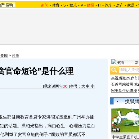
地产
搜狗
新闻
-
体育
-
S
-
娱乐
-
V
-
财经
-
IT
-
汽车
-
房产
-
家居
-
内要闻
>
时事
新
贪官命短论”是什么理
央视质疑29岁市
石首网站被黑
篡
[
我来说两句
(9)
] [字号：
大
中
小
]
宋美龄牛奶洗澡
卫生部健康教育首席专家洪昭光应邀到广州举办健
短的话题。洪昭光指出，病由心生，心理压力是百
他列举了贪官命短的例子:“腐败的官员都活不
中学生乘直升机