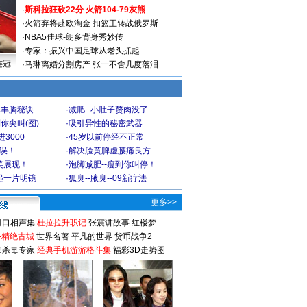
·
斯科拉狂砍22分 火箭104-79灰熊
·
火箭弃将赴欧淘金 扣篮王转战俄罗斯
·
NBA5佳球-朗多背身秀妙传
·
专家：振兴中国足球从老头抓起
连冠
·
马琳离婚分割房产 张一不舍几度落泪
爆丰胸秘诀
·
减肥--小肚子赘肉没了
你尖叫(图)
·
吸引异性的秘密武器
3000
·
45岁以前停经不正常
不误！
·
解决脸黄脾虚腰痛良方
美展现！
·
泡脚减肥--瘦到你叫停！
起一片明镜
·
狐臭--腋臭--09新疗法
更多>>
对口相声集
杜拉拉升职记
张震讲故事
红楼梦
-精绝古城
世界名著
平凡的世界
货币战争2
毒杀毒专家
经典手机游游格斗集
福彩3D走势图