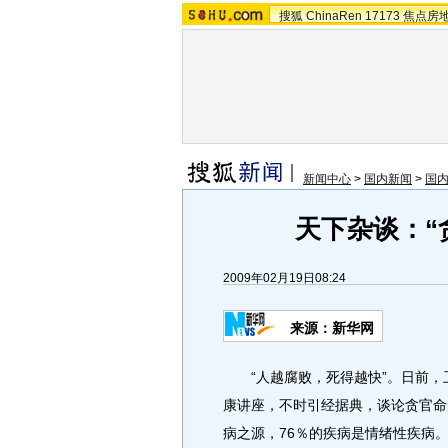
搜狐
ChinaRen
17173
焦点房
新闻中心
>
国内新闻
>
国
天下杂谈：“
2009年02月19日08:24
来源：新华网
“人越腐败，死得越快”。日前，
康讲座，不时引经据典，谈论贪官命
病之源，76％的疾病是情绪性疾病。