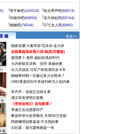
5)
李宇春吧
(104510)
快乐男声吧
(68574)
刘德华吧
(69854)
东方神起吧
(65744)
婚姻吧
(78544)
37℃女人吧
(6985)
视 频
更多>>
·
独家首播:大秦帝国
范冰冰-金大班
·
在线看超高收视大戏:
蜗居(完整版)
·
倔强萝卜
麦田
媳妇的美好时代
·
大内密探灵灵狗
倪萍-美丽的事
·
台儿庄战役 日军尸体装满百余卡车
声》
·
揭秘希特勒一生躲过多少次暗杀？
·
1982香港回归中英谈判鲜为人知内幕
·
宋丹丹：张国立活得太累
·
满文军有望明日获释
曝光
·
《变形金刚2》送电影票！
·
李湘王岳伦恩爱待产
·
黎姿怀孕大肚照曝光 月用30万安胎
·
阿娇懒理冠希返港:不关我的事
·
古巨基：我与霆锋都是一哥
不断