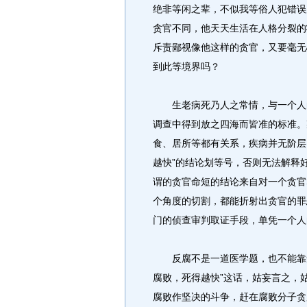
绝非等闲之辈，不似我等俗人犯错误
贪官不同，他天天生活在人格分裂的
斥责鄙视像他这样的贪官，又要毫无
到此等境界吗？
生老病死乃人之常情，与一个人的
调查中得到放之四海而皆准的标准。
食、居所等都有关系，疾病并无阶层
越快”的结论划等号，否则无法解释
谓的贪官命短的结论来自对一个贪官
个角度的切割，都能折射出贪官的罪
门的侦查审判取证手段，单凭一个人
反腐不是一道医学题，也不能靠念
腐败，死得越快”这话，姑妄言之，
腐败作坚决的斗争，赶在腐败分子贪