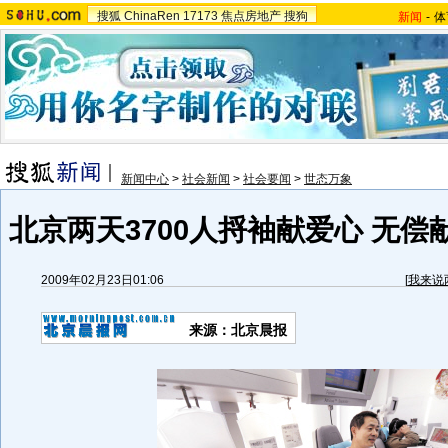
搜狐
ChinaRen
17173
焦点房地产
搜狗
新闻
-
体
新闻中心
>
社会新闻
>
社会要闻
>
世态万象
北京两天3700人捋袖献爱心 无偿
2009年02月23日01:06
[
我来说
来源：北京晨报