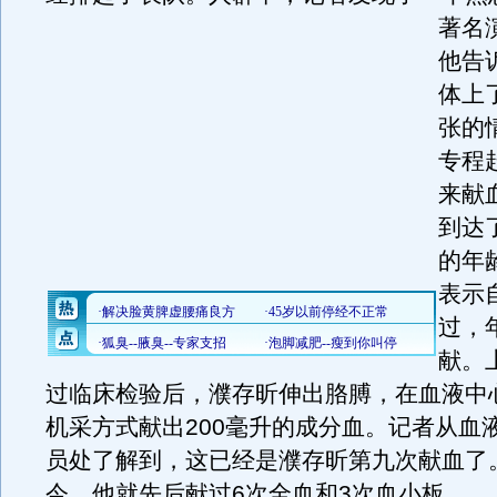
著名
他告
体上
张的
专程
来献
到达
的年
表示
过，
献。
过临床检验后，濮存昕伸出胳膊，在血液中
机采方式献出200毫升的成分血。记者从血
员处了解到，这已经是濮存昕第九次献血了。
今，他就先后献过6次全血和3次血小板。