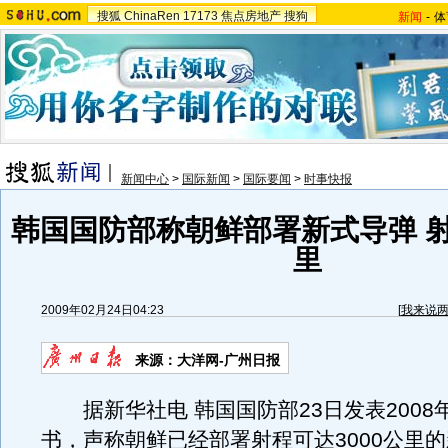
搜狐
ChinaRen
17173
焦点房地产
搜狗
新闻
-
体
新闻中心
>
国际新闻
>
国际要闻
>
时事快报
韩国国防部称朝鲜部署新式导弹 射
里
2009年02月24日04:23
[
我来说
来源：大洋网-广州日报
据新华社电 韩国国防部23日发表2008
书，声称朝鲜已经部署射程可达3000公里