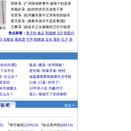
·
荣林
|
广州珠海桥事件:被推下的是谁
·
朱顺忠
|
如何把贪官关进笼子里
·
张原
|
杭州飙车案中父亲角色的缺失
·
蔡天新
|
奥数本身并不是坏事(图)
·
王攀
|
副县长之女施暴的卫生巾疑虑
曝光
热点标签：
章子怡
春运
郭德纲
315
明星代
烈
吴敬琏
暴风雪
于丹
陈晓旭
文化
票价
孔子
房
你尖叫(图)
·
狐臭--腋臭--全球揭秘！
毁了后半生
·
更年期--卵巢早衰--绝经
--怎么办？
·
涵盖健康要闻健康生活导航
明星支招
·
口臭--口臭--拜拜了!
罩杯升级魔法
·
10平米小店 月赚20万
-怎么办？
·
老公--烟戒不了排排毒吧
说 吧
更多>>
5)
李宇春吧
(104510)
快乐男声吧
(68574)