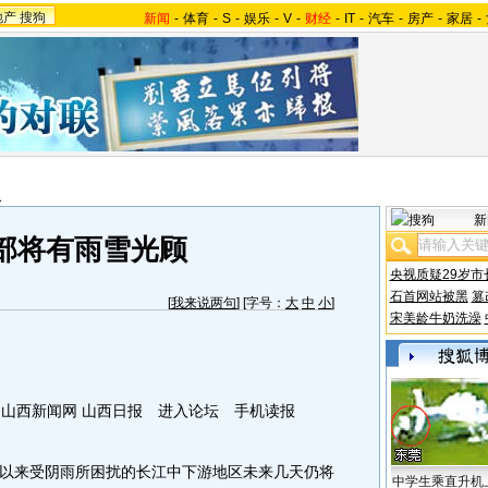
地产
搜狗
新闻
-
体育
-
S
-
娱乐
-
V
-
财经
-
IT
-
汽车
-
房产
-
家居
-
报
新
部将有雨雪光顾
央视质疑29岁市
石首网站被黑
篡
[
我来说两句
] [字号：
大
中
小
]
宋美龄牛奶洗澡
来源：山西新闻网 山西日报 进入论坛 手机读报
来受阴雨所困扰的长江中下游地区未来几天仍将
中学生乘直升机