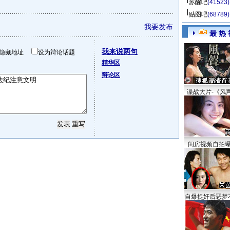
苏醒吧
(41523)
贴图吧
(68789)
我要发布
最 热 
我来说两句
隐藏地址
设为辩论话题
精华区
辩论区
谍战大片-《风
闺房视频自拍
自爆捉奸后恶梦