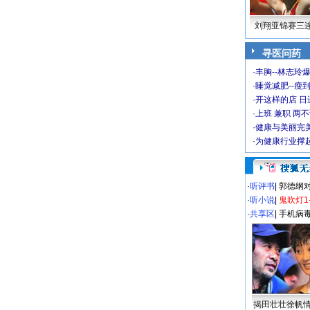
刘翔亚锦赛三
寻医问药
·
丰胸--林志玲
·
睡觉减肥--瘦到
·
开这样的店 日进
·
上班 兼职 两
·
健康与美丽完
·
为健康行业撑
·
听评书
|
郭德纲
·
听小说
|
鬼吹灯1
·
共享区
|
手机病
揭田壮壮徐帆