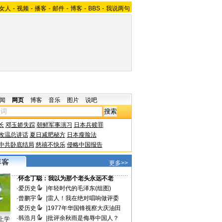
女人
-
视频
-
播客
-
邮件
-
博客
-
BBS
-
我说两句
闻
网页
博客
音乐
图片
说吧
长
邓玉娇失踪
朝鲜军事演习
日本兵赎罪
改温总讲话
夏日减肥秘方
日本瘦脸法
中共卧底结局
慈禧不快乐
侵略中国报告
更多>>
·
怀念丁聪：我以为那个老头永远不老
·
爱历史
|
年轻时代的毛泽东(组图)
·
曾鹏宇
|
雷人！我在绝对唱响做评委
·
爱历史
|
1977年华国锋视察大庆油田
·
韩浩月
|
批评余秋雨是侮辱中国人？
上学