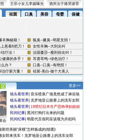
密照
王菲小女儿李嫣曝光
酒井法子痛哭谢罪
更多>>
镜头看世界
|
音乐喷泉广场竟然成了淋浴场
镜头看世界
|
克罗地亚公路赛上的洗车女郎
镜头看世界
|
19世纪日本生产恐怖孕妇娃娃
民间纪事
|
黑河打狗打出来的问题
民间纪事
|
明星代言假药应该视为共犯吗
聚会
秘那些美丽“床模”怎样炼成的(组图)
感女郎来洗车！克罗地亚公路赛上的洗车女郎