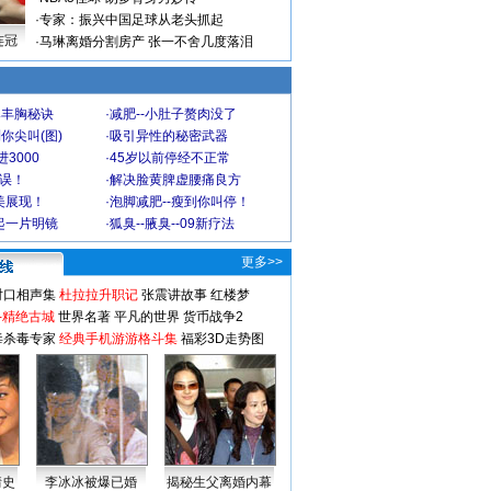
·
专家：振兴中国足球从老头抓起
连冠
·
马琳离婚分割房产 张一不舍几度落泪
爆丰胸秘诀
·
减肥--小肚子赘肉没了
你尖叫(图)
·
吸引异性的秘密武器
3000
·
45岁以前停经不正常
不误！
·
解决脸黄脾虚腰痛良方
美展现！
·
泡脚减肥--瘦到你叫停！
起一片明镜
·
狐臭--腋臭--09新疗法
更多>>
对口相声集
杜拉拉升职记
张震讲故事
红楼梦
-精绝古城
世界名著
平凡的世界
货币战争2
毒杀毒专家
经典手机游游格斗集
福彩3D走势图
情史
李冰冰被爆已婚
揭秘生父离婚内幕