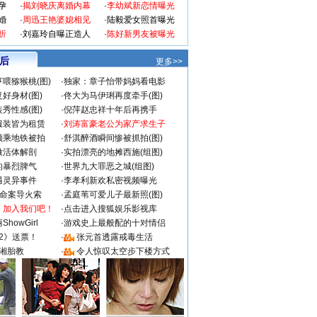
孕
·
揭刘晓庆离婚内幕
·
李幼斌新恋情曝光
婚
·
周迅王艳婆媳相见
·
陆毅爱女照首曝光
折
·
刘嘉玲自曝正造人
·
陈好新男友被曝光
 后
更多>>
喂猕猴桃(图)
·
独家：章子怡带妈妈看电影
好身材(图)
·
佟大为马伊琍再度牵手(图)
秀性感(图)
·
倪萍赵忠祥十年后再携手
服装皆为租赁
·
刘涛富豪老公为家产求生子
颜乘地铁被拍
·
舒淇醉酒瞬间惨被抓拍(图)
做活体解剖
·
实拍漂亮的地摊西施(组图)
的暴烈脾气
·
世界九大罪恶之城(组图)
遇灵异事件
·
李孝利新欢私密视频曝光
成命案导火索
·
孟庭苇可爱儿子最新照(图)
：加入我们吧！
·
点击进入搜狐娱乐影视库
howGirl
·
游戏史上最般配的十对情侣
2》送票！
·
张元首透露戒毒生活
湘胎教
·
令人惊叹太空步下楼方式