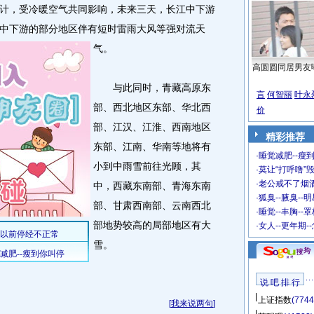
计，受冷暖空气共同影响，未来三天，长江中下游
中下游的部分地区伴有短时雷雨大风等强对流天
气。
高圆圆同居男友
与此同时，青藏高原东
言
何智丽
叶永
部、西北地区东部、华北西
价
部、江汉、江淮、西南地区
精彩推荐
东部、江南、华南等地将有
·
睡觉减肥--瘦到
小到中雨雪前往光顾，其
·
莫让“打呼噜”
·
老公戒不了烟酒
中，西藏东南部、青海东南
·
狐臭--腋臭--
部、甘肃西南部、云南西北
·
睡觉--丰胸--
部地势较高的局部地区有大
·
女人--更年期-
雪。
说 吧 排 行
上证指数
(7744
[
我来说两句
]