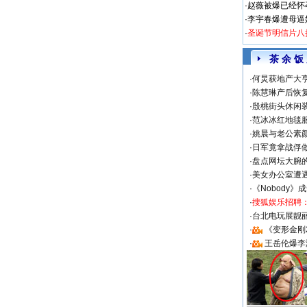
·
赵薇被爆已经怀
·
李宇春爆遭母逼
·
圣诞节明信片八
茶 余 饭
·
何炅获地产大亨
·
陈慧琳产后恢复
·
殷桃街头休闲装
·
范冰冰红地毯
·
姚晨与老公素
·
日军竟拿战俘
·
盘点网坛大腕
·
美女办公室遭
·
《Nobody》
·
搜狐娱乐招聘
·
台北电玩展靓丽S
·
《变形金刚
·
王岳伦爆李