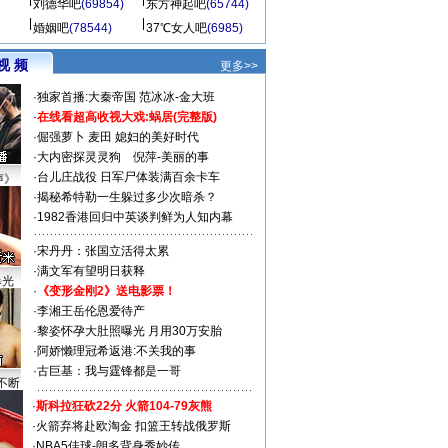
刘德华吧
(69854)
东方神起吧
(65744)
婚姻吧
(78544)
37℃女人吧
(6985)
视 频
更多>>
·
独家首播:大秦帝国
范冰冰-金大班
·
在线看超高收视大戏:
蜗居(完整版)
·
倔强萝卜
麦田
媳妇的美好时代
·
大内密探灵灵狗
倪萍-美丽的事
·
台儿庄战役 日军尸体装满百余卡车
声》
·
揭秘希特勒一生躲过多少次暗杀？
·
1982香港回归中英谈判鲜为人知内幕
·
宋丹丹：张国立活得太累
·
满文军有望明日获释
曝光
·
《变形金刚2》送电影票！
·
李湘王岳伦恩爱待产
·
黎姿怀孕大肚照曝光 月用30万安胎
·
阿娇懒理冠希返港:不关我的事
·
古巨基：我与霆锋都是一哥
不断
·
斯科拉狂砍22分 火箭104-79灰熊
·
火箭弃将赴欧淘金 扣篮王转战俄罗斯
·
NBA5佳球-朗多背身秀妙传