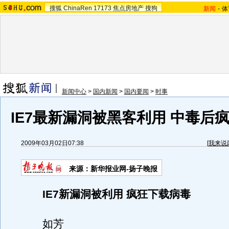
搜狐
ChinaRen
17173
焦点房地产
搜狗
新闻
-
体
新闻中心
>
国内新闻
>
国内要闻
>
时事
IE7最新漏洞被黑客利用 中毒后
2009年03月02日07:38
[
我来说
来源：新华报业网-扬子晚报
IE7新漏洞被利用 疯狂下载病毒
如芳