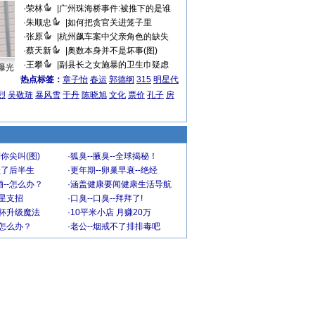
·
荣林
|
广州珠海桥事件:被推下的是谁
·
朱顺忠
|
如何把贪官关进笼子里
·
张原
|
杭州飙车案中父亲角色的缺失
·
蔡天新
|
奥数本身并不是坏事(图)
·
王攀
|
副县长之女施暴的卫生巾疑虑
曝光
热点标签：
章子怡
春运
郭德纲
315
明星代
烈
吴敬琏
暴风雪
于丹
陈晓旭
文化
票价
孔子
房
你尖叫(图)
·
狐臭--腋臭--全球揭秘！
毁了后半生
·
更年期--卵巢早衰--绝经
--怎么办？
·
涵盖健康要闻健康生活导航
明星支招
·
口臭--口臭--拜拜了!
罩杯升级魔法
·
10平米小店 月赚20万
-怎么办？
·
老公--烟戒不了排排毒吧