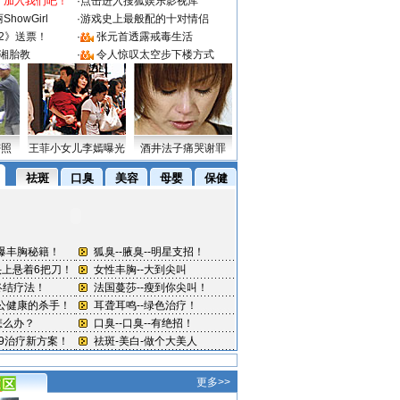
：加入我们吧！
·
点击进入搜狐娱乐影视库
howGirl
·
游戏史上最般配的十对情侣
2》送票！
·
张元首透露戒毒生活
湘胎教
·
令人惊叹太空步下楼方式
密照
王菲小女儿李嫣曝光
酒井法子痛哭谢罪
更多>>