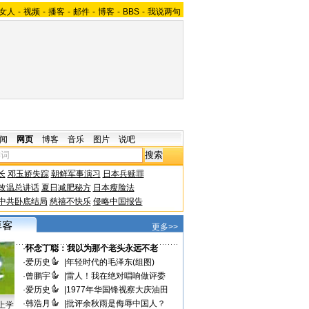
女人
-
视频
-
播客
-
邮件
-
博客
-
BBS
-
我说两句
闻
网页
博客
音乐
图片
说吧
长
邓玉娇失踪
朝鲜军事演习
日本兵赎罪
改温总讲话
夏日减肥秘方
日本瘦脸法
中共卧底结局
慈禧不快乐
侵略中国报告
更多>>
·
怀念丁聪：我以为那个老头永远不老
·
爱历史
|
年轻时代的毛泽东(组图)
·
曾鹏宇
|
雷人！我在绝对唱响做评委
·
爱历史
|
1977年华国锋视察大庆油田
·
韩浩月
|
批评余秋雨是侮辱中国人？
上学