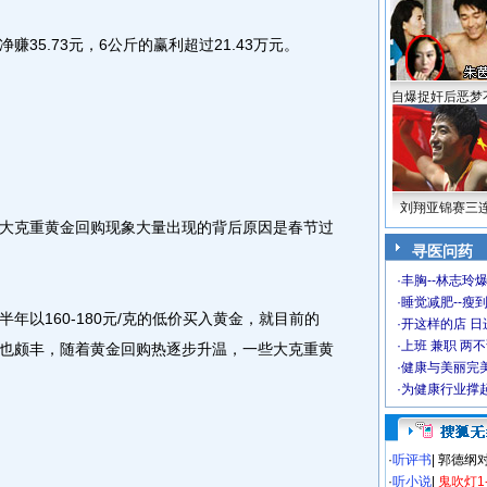
5.73元，6公斤的赢利超过21.43万元。
自爆捉奸后恶梦
刘翔亚锦赛三
克重黄金回购现象大量出现的背后原因是春节过
寻医问药
·
丰胸--林志玲
·
睡觉减肥--瘦到
以160-180元/克的低价买入黄金，就目前的
·
开这样的店 日进
·
上班 兼职 两
也颇丰，随着黄金回购热逐步升温，一些大克重黄
·
健康与美丽完
·
为健康行业撑
·
听评书
|
郭德纲
·
听小说
|
鬼吹灯1