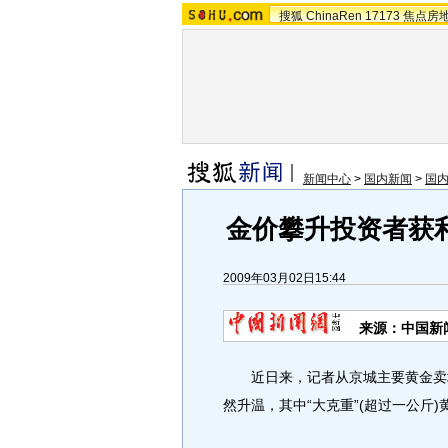
搜狐
ChinaRen
17173
焦点房
新闻中心
>
国内新闻
>
国
金价攀升投资者获
2009年03月02日15:44
来源：中国新
近日来，记者从京城主要黄金卖场
然升温，其中“大克重”(超过一公斤