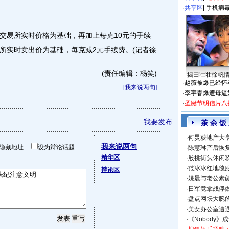
·
共享区
|
手机病
易所实时价格为基础，再加上每克10元的手续
所实时卖出价为基础，每克减2元手续费。(记者徐
(责任编辑：杨笑)
揭田壮壮徐帆
·
赵薇被爆已经怀
[
我来说两句
]
·
李宇春爆遭母逼
·
圣诞节明信片八
我要发布
茶 余 饭
·
何炅获地产大亨
我来说两句
隐藏地址
设为辩论话题
·
陈慧琳产后恢复
精华区
·
殷桃街头休闲装
·
范冰冰红地毯
辩论区
·
姚晨与老公素
·
日军竟拿战俘
·
盘点网坛大腕
·
美女办公室遭
·
《Nobody》