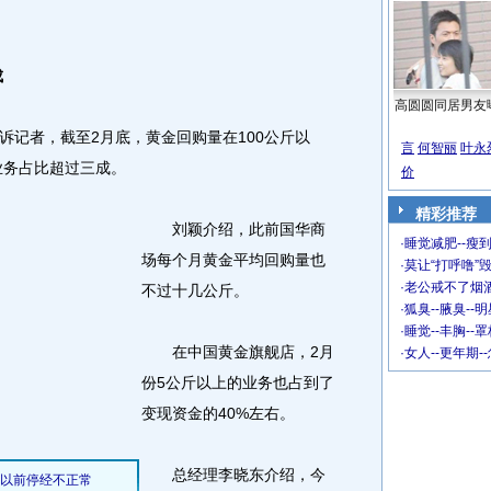
成
高圆圆同居男友
记者，截至2月底，黄金回购量在100公斤以
言
何智丽
叶永
业务占比超过三成。
价
精彩推荐
刘颖介绍，此前国华商
·
睡觉减肥--瘦到
场每个月黄金平均回购量也
·
莫让“打呼噜”
·
老公戒不了烟酒
不过十几公斤。
·
狐臭--腋臭--
·
睡觉--丰胸--
在中国黄金旗舰店，2月
·
女人--更年期-
份5公斤以上的业务也占到了
变现资金的40%左右。
总经理李晓东介绍，今