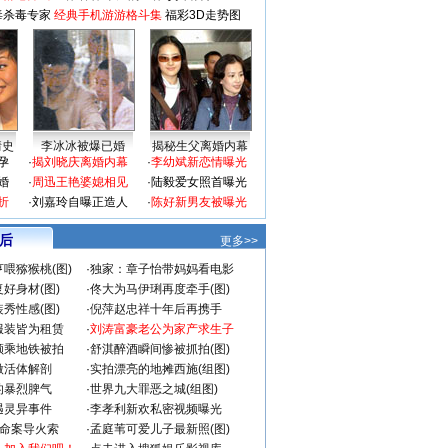
毒杀毒专家
经典手机游游格斗集
福彩3D走势图
情史
李冰冰被爆已婚
揭秘生父离婚内幕
孕
·
揭刘晓庆离婚内幕
·
李幼斌新恋情曝光
婚
·
周迅王艳婆媳相见
·
陆毅爱女照首曝光
折
·
刘嘉玲自曝正造人
·
陈好新男友被曝光
 后
更多>>
喂猕猴桃(图)
·
独家：章子怡带妈妈看电影
好身材(图)
·
佟大为马伊琍再度牵手(图)
秀性感(图)
·
倪萍赵忠祥十年后再携手
服装皆为租赁
·
刘涛富豪老公为家产求生子
颜乘地铁被拍
·
舒淇醉酒瞬间惨被抓拍(图)
做活体解剖
·
实拍漂亮的地摊西施(组图)
的暴烈脾气
·
世界九大罪恶之城(组图)
遇灵异事件
·
李孝利新欢私密视频曝光
成命案导火索
·
孟庭苇可爱儿子最新照(图)