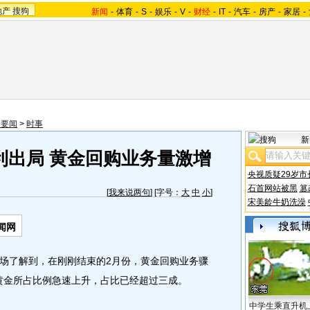
地产
搜狗
新闻
-
体育
-
S
-
娱乐
-
V
-
财经
-
IT
-
汽车
-
房产
-
家居
-
内要闻
>
时事
新
利出局 黄金回购业务量激增
央视质疑29岁市
石首网站被黑
篡
[
我来说两句
] [字号：
大
中
小
]
宋美龄牛奶洗澡
闻网
了解到，在刚刚结束的2月份，黄金回购业务骤
)黄金所占比例急速上升，占比已经超过三成。
中学生乘直升机