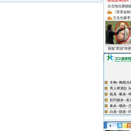
·
搜狐娱乐招聘
·
台北电玩展靓丽S
·
《变形金刚
·
王岳伦爆李
新版“西游”绝