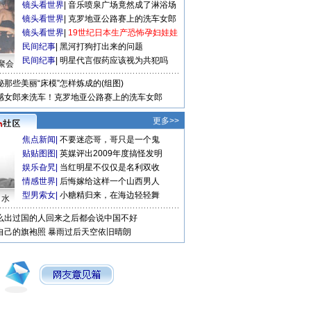
镜头看世界
|
音乐喷泉广场竟然成了淋浴场
镜头看世界
|
克罗地亚公路赛上的洗车女郎
镜头看世界
|
19世纪日本生产恐怖孕妇娃娃
民间纪事
|
黑河打狗打出来的问题
民间纪事
|
明星代言假药应该视为共犯吗
聚会
秘那些美丽“床模”怎样炼成的(组图)
感女郎来洗车！克罗地亚公路赛上的洗车女郎
更多>>
焦点新闻
|
不要迷恋哥，哥只是一个鬼
贴贴图图
|
英媒评出2009年度搞怪发明
娱乐旮旯
|
当红明星不仅仅是名利双收
情感世界
|
后悔嫁给这样一个山西男人
型男索女
|
小糖精归来，在海边轻轻舞
口水
么出过国的人回来之后都会说中国不好
自己的旗袍照
暴雨过后天空依旧晴朗