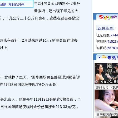
年2月的黄金回购热不仅业务
量激增，还出现了罕见的大
公斤，十几公斤二十公斤的也有，这些在过去都是没
说 吧 排 行
上证指数
(7744
店兴百轩，2月以来超过1公斤的黄金回购业务
苏醒吧
(41523)
以上。
贴图吧
(68789)
最 热 
一卖就挣了21万。”国华商场黄金部经理刘颖告诉
在2月18日到商场变现了6公斤金条。
谍战大片-《风
北京人，他在去年11月19日买的这6根金条，当
18日到国华商场变现时金价已飙涨至213.33元/克，
闺房视频自拍