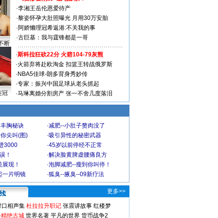
·
李湘王岳伦恩爱待产
·
黎姿怀孕大肚照曝光 月用30万安胎
·
阿娇懒理冠希返港:不关我的事
·
古巨基：我与霆锋都是一哥
不断
·
斯科拉狂砍22分 火箭104-79灰熊
·
火箭弃将赴欧淘金 扣篮王转战俄罗斯
·
NBA5佳球-朗多背身秀妙传
·
专家：振兴中国足球从老头抓起
连冠
·
马琳离婚分割房产 张一不舍几度落泪
爆丰胸秘诀
·
减肥--小肚子赘肉没了
你尖叫(图)
·
吸引异性的秘密武器
3000
·
45岁以前停经不正常
不误！
·
解决脸黄脾虚腰痛良方
美展现！
·
泡脚减肥--瘦到你叫停！
起一片明镜
·
狐臭--腋臭--09新疗法
更多>>
对口相声集
杜拉拉升职记
张震讲故事
红楼梦
-精绝古城
世界名著
平凡的世界
货币战争2