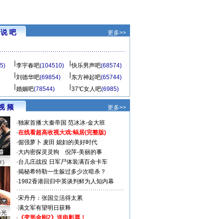
说 吧
更多>>
5)
李宇春吧
(104510)
快乐男声吧
(68574)
刘德华吧
(69854)
东方神起吧
(65744)
婚姻吧
(78544)
37℃女人吧
(6985)
视 频
更多>>
·
独家首播:大秦帝国
范冰冰-金大班
·
在线看超高收视大戏:
蜗居(完整版)
·
倔强萝卜
麦田
媳妇的美好时代
·
大内密探灵灵狗
倪萍-美丽的事
·
台儿庄战役 日军尸体装满百余卡车
声》
·
揭秘希特勒一生躲过多少次暗杀？
·
1982香港回归中英谈判鲜为人知内幕
·
宋丹丹：张国立活得太累
·
满文军有望明日获释
曝光
·
《变形金刚2》送电影票！