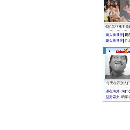
抓拍黑丝袜主题
镜头看世界
|
揭
镜头看世界
|
性
每天在吞别人
漂在海外
|
为什
型男索女
|
晒晒