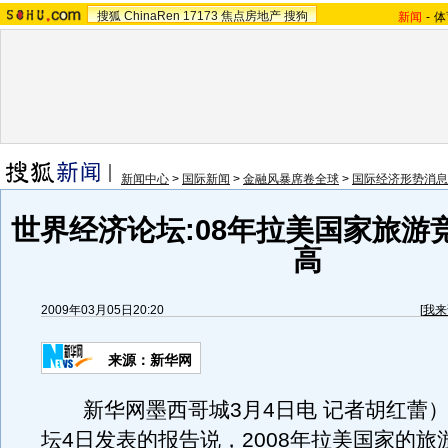
搜狐
ChinaRen
17173
焦点房地产
搜狗
新闻
-
体
新闻中心
>
国际新闻
>
金融风暴席卷全球
>
国际经济形势消息
世界经济论坛:08年拉美国家旅游
高
2009年03月05日20:20
[
我来
来源：新华网
新华网墨西哥城3月4日电 记者胡红蕾）
坛4日发表的报告说，2008年拉美国家的旅