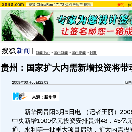
搜狐
ChinaRen
17173
焦点房地产
搜狗
新闻
-
体
新闻中心
>
国内新闻
>
国内要闻
>
时事
贵州：国家扩大内需新增投资将带动
2009年03月05日22:03
[
我来
来源：新华网
新华网贵阳3月5日电 （记者王丽）200
中央新增1000亿元投资安排贵州48．45亿
通、水利等一批重大项目启动，扩大内需投