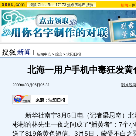
搜狐
ChinaRen
17173
焦点房地产
搜狗
新闻
-
体
新闻中心
>
综合
>
沈阳日报
北海一用户手机中毒狂发黄
2009年03月06日06:31
[
我来说
来源：沈阳日报
新华社南宁3月5日电（记者梁思奇）北
彬彬的林先生一夜之间成了“播黄者”：7个
送了819条黄色短信。3月5日，蒙受不白之