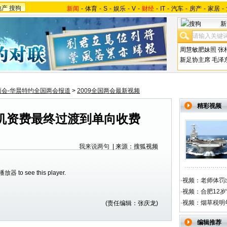
地产
搜狗
新闻
-
体育
-
S
-
娱乐
-
V
-
财经
-
IT
-
汽车
-
房产
-
家居
-
新
周慧敏肥妹照
张
新足协主席
毛泽
两会-华晨特约全国两会报道
>
2009全国两会最新视频
精彩视频
机资费最终过渡到单向收费
我来说两句
| 来源：搜狐视频
h播放器
to see this player.
·
视频：老师体罚出
·
视频：合肥12岁
·
视频：烟草税明
(责任编辑：张庆龙)
编辑推荐