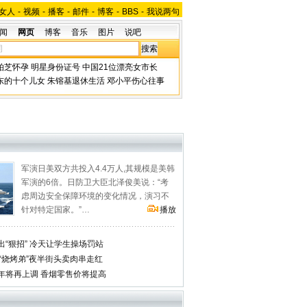
女人
-
视频
-
播客
-
邮件
-
博客
-
BBS
-
我说两句
闻
网页
博客
音乐
图片
说吧
柏芝怀孕
明星身份证号
中国21位漂亮女市长
东的十个儿女
朱镕基退休生活
邓小平伤心往事
军演日美双方共投入4.4万人,其规模是美韩
军演的6倍。日防卫大臣北泽俊美说：“考
虑周边安全保障环境的变化情况，演习不
针对特定国家。”…
播放
“狠招” 冷天让学生操场罚站
“烧烤弟”夜半街头卖肉串走红
年将再上调 香烟零售价将提高