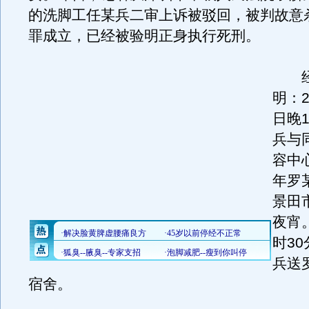
的洗脚工任某兵二审上诉被驳回，被判故意
罪成立，已经被验明正身执行死刑。
经
明：2
日晚
兵与
容中
年罗
景田
夜宵
时3
兵送
宿舍。