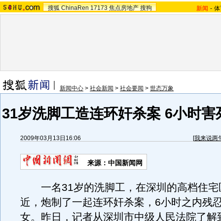
搜狐
ChinaRen
17173
焦点房地产
搜狗
新闻
-
体
新闻中心
>
社会新闻
>
社会要闻
>
世态万象
31岁洗脚工造连环奸杀案 6小时
2009年03月13日16:06
[
我来说两
来源：中国新闻网
一名31岁的洗脚工，在深圳的高档住宅
近，炮制了一起连环奸杀案，6小时之内残
女。昨日，记者从深圳市中级人民法院了解