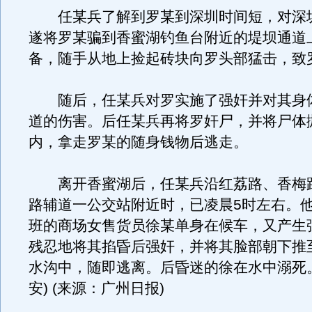
任某兵了解到罗某到深圳时间短，对深
遂将罗某骗到香蜜湖钓鱼台附近的堤坝通道
备，随手从地上捡起砖块向罗头部猛击，致
随后，任某兵对罗实施了强奸并对其身
道的伤害。后任某兵再将罗奸尸，并将尸体
内，拿走罗某的随身钱物后逃走。
离开香蜜湖后，任某兵沿红荔路、香梅
路辅道一公交站附近时，已凌晨5时左右。
班的商场女售货员徐某单身在候车，又产生
残忍地将其掐昏后强奸，并将其脸部朝下推
水沟中，随即逃离。后昏迷的徐在水中溺死
安) (来源：广州日报)