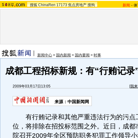
搜狐
ChinaRen
17173
焦点房地产
搜狗
新闻
-
体
新闻中心
>
国内新闻
>
国内要闻
>
时事
成都工程招标新规：有“行贿记录
2009年03月17日13:05
[
我来
来源：中国新闻网
有行贿记录和其他严重违法行为的污点
位，将排除在招投标范围之外。近日，成都
院召开2009年全区预防职务犯罪工作领导