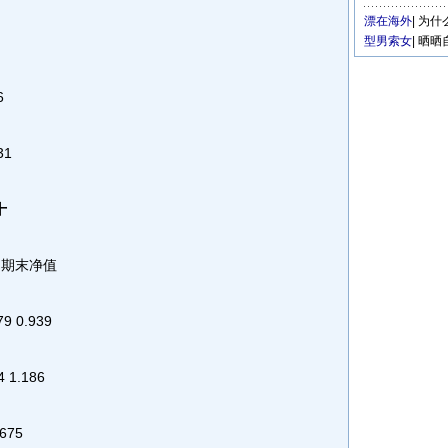
漂在海外
|
为什
型男索女
|
晒晒
6
31
十
 期末净值
 0.939
1.186
675