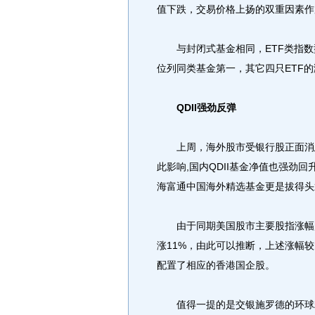
值下跌，交易价格上扬的双重因素作
与封闭式基金相同，ETF类指数型本
位列同类基金第一，其它四只ETF
QDII强劲反弹
上周，海外股市受银行股正面消息
此影响,国内QDII基金净值也强劲
海富通中国海外精选基金更是拔得头筹
由于同期美国股市主要股指涨幅超过
涨11%，由此可以推断，上述涨幅
配置了相应的香港国企股。
值得一提的是交银施罗德的环球精