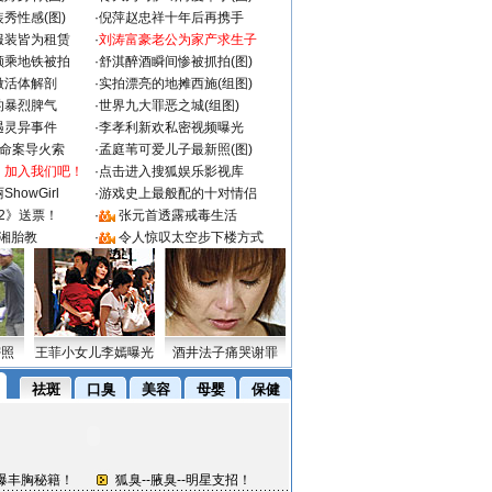
秀性感(图)
·
倪萍赵忠祥十年后再携手
服装皆为租赁
·
刘涛富豪老公为家产求生子
颜乘地铁被拍
·
舒淇醉酒瞬间惨被抓拍(图)
做活体解剖
·
实拍漂亮的地摊西施(组图)
的暴烈脾气
·
世界九大罪恶之城(组图)
遇灵异事件
·
李孝利新欢私密视频曝光
成命案导火索
·
孟庭苇可爱儿子最新照(图)
：加入我们吧！
·
点击进入搜狐娱乐影视库
howGirl
·
游戏史上最般配的十对情侣
2》送票！
·
张元首透露戒毒生活
湘胎教
·
令人惊叹太空步下楼方式
密照
王菲小女儿李嫣曝光
酒井法子痛哭谢罪