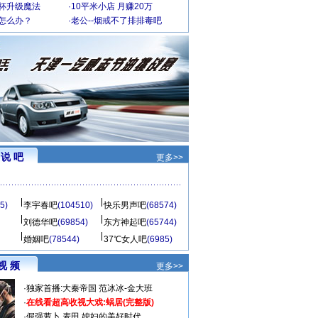
罩杯升级魔法
·
10平米小店 月赚20万
-怎么办？
·
老公--烟戒不了排排毒吧
说 吧
更多>>
5)
李宇春吧
(104510)
快乐男声吧
(68574)
刘德华吧
(69854)
东方神起吧
(65744)
婚姻吧
(78544)
37℃女人吧
(6985)
视 频
更多>>
·
独家首播:大秦帝国
范冰冰-金大班
·
在线看超高收视大戏:
蜗居(完整版)
·
倔强萝卜
麦田
媳妇的美好时代