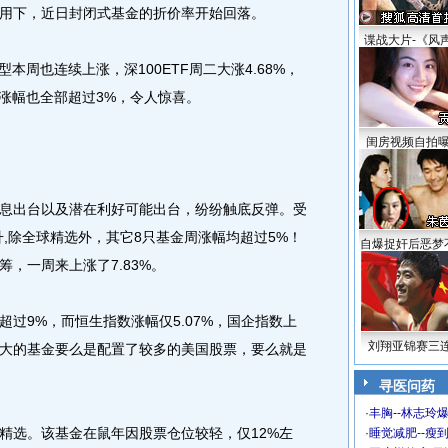
用下，近日封闭式基金的折价率开始回落。
谍战大片-《风
周也连续上涨，深100ETF周二大涨4.68%，
的涨幅也全部超过3%，令人惊喜。
闺房视频自拍
出台以及潜在利好可能出台，纷纷触底反弹。受
回升,除全球精选外，其它8只基金周涨幅均超过5%！
自爆捉奸后恶梦
，一周来上涨了7.83%。
9%，而恒生指数涨幅仅5.07%，国企指数上
刘翔亚锦赛三
较大的基金要么是配置了较多的美国股票，要么就是
寻医问药
·
丰胸--林志玲
选。该基金在鼠年因股票仓位较轻，仅12%左
·
睡觉减肥--瘦到