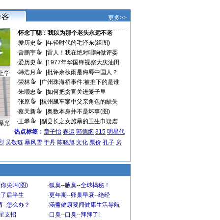
更多>>
·
怀念丁聪：我以为那个老头永远不老
·
爱历史
|
年轻时代的毛泽东(组图)
·
曾鹏宇
|
雷人！我在绝对唱响做评委
·
爱历史
|
1977年华国锋视察大庆油田
·
韩浩月
|
批评余秋雨是侮辱中国人？
上学
·
荣林
|
广州珠海桥事件:被推下的是谁
·
朱顺忠
|
如何把贪官关进笼子里
·
张原
|
杭州飙车案中父亲角色的缺失
·
蔡天新
|
奥数本身并不是坏事(图)
·
王攀
|
副县长之女施暴的卫生巾疑虑
曝光
热点标签：
章子怡
春运
郭德纲
315
明星代
烈
吴敬琏
暴风雪
于丹
陈晓旭
文化
票价
孔子
房
你尖叫(图)
·
狐臭--腋臭--全球揭秘！
毁了后半生
·
更年期--卵巢早衰--绝经
--怎么办？
·
涵盖健康要闻健康生活导航
明星支招
·
口臭--口臭--拜拜了!