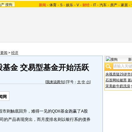
地产
搜狗
新闻
-
体育
-
S
-
娱乐
-
V
-
财经
-
IT
-
汽车
-
房产
-
家居
-
内要闻
>
经济
新
A股基金 交易型基金开始活跃
央视质疑29岁市
石首网站被黑
篡
[
我来说两句
] [字号：
大
中
小
]
宋美龄牛奶洗澡
闻网
则触底回升，难得一见的QDII基金跑赢了A股
司的产品表现突出，而月度排名则以银行系的债券