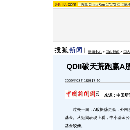
搜狐
ChinaRen
17173
焦点房
新闻中心
>
国内新闻
>
国
QDII破天荒跑赢
2009年03月18日17:40
来源：中国新
过去一周，A股振荡走低，外围股市
基金。从短期表现上看，中小基金公
基金较佳。