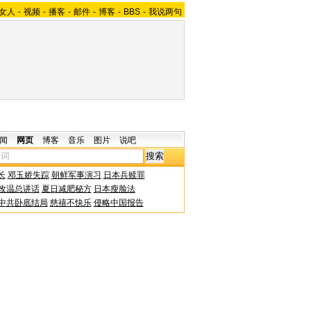
女人
-
视频
-
播客
-
邮件
-
博客
-
BBS
-
我说两句
闻
网页
博客
音乐
图片
说吧
长
邓玉娇失踪
朝鲜军事演习
日本兵赎罪
改温总讲话
夏日减肥秘方
日本瘦脸法
中共卧底结局
慈禧不快乐
侵略中国报告