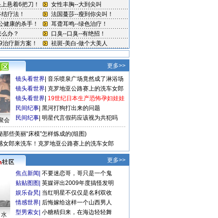
更多>>
镜头看世界
|
音乐喷泉广场竟然成了淋浴场
镜头看世界
|
克罗地亚公路赛上的洗车女郎
镜头看世界
|
19世纪日本生产恐怖孕妇娃娃
民间纪事
|
黑河打狗打出来的问题
民间纪事
|
明星代言假药应该视为共犯吗
聚会
秘那些美丽“床模”怎样炼成的(组图)
感女郎来洗车！克罗地亚公路赛上的洗车女郎
更多>>
焦点新闻
|
不要迷恋哥，哥只是一个鬼
贴贴图图
|
英媒评出2009年度搞怪发明
娱乐旮旯
|
当红明星不仅仅是名利双收
情感世界
|
后悔嫁给这样一个山西男人
型男索女
|
小糖精归来，在海边轻轻舞
口水