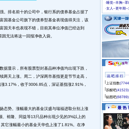
·
睡觉--丰胸--
·
女人--更年期-
。排名前十的公司中，银行系的债券基金占据了
富国基金公司旗下的债券型基金表现值得关注，该
富国天丰也表现不错，目前其单位净值已经达到
的原因无法将这一回报净收入袋。
据显示，所有股票型封基品种净值均出现下跌，
续两天上涨。周二，沪深两市基指更是节节走高，
说 吧 排 行
上证指数
(7744
.17%，收于3006.85点，深证基指涨2.91%，
苏醒吧
(41523)
贴图吧
(68789)
最 热 
态势。涨幅最大的基金汉盛与瑞福进取分别上涨
、安顺、裕隆、同益等13只品种出现少见的3%以上的
，其它涨幅最小的基金天华也上涨了1.81%。在净