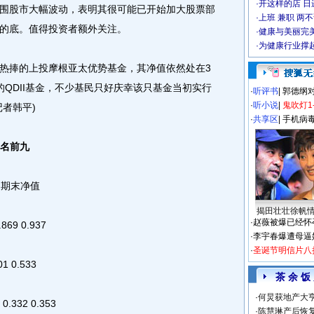
·
开这样的店 日进
围股市大幅波动，表明其很可能已开始加大股票部
·
上班 兼职 两
的底。值得投资者额外关注。
·
健康与美丽完
·
为健康行业撑
捧的上投摩根亚太优势基金，其净值依然处在3
QDII基金，不少基民只好庆幸该只基金当初实行
·
听评书
|
郭德纲
·
听小说
|
鬼吹灯1
者韩平)
·
共享区
|
手机病
排名前九
 期末净值
揭田壮壮徐帆
·
赵薇被爆已经怀
69 0.937
·
李宇春爆遭母逼
·
圣诞节明信片八
 0.533
茶 余 饭
·
何炅获地产大亨
332 0.353
·
陈慧琳产后恢复