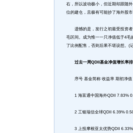
右，所以波动极小，但近期却跟随外
位的建仓，且极有可能抄了海外股市
遗憾的是，发行之初最受投资者热
毛区间。成为惟一一只净值低于4毛的
了比例配售，否则后果不堪设想。(记
过去一周QDII基金净值增长率
序号 基金简称 收益率 期初净值
1 海富通中国海外QDII 7.83% 0.8
2 工银瑞信全球QDII 6.39% 0.501
3 上投摩根亚太优势QDII 6.33% 0.