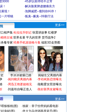
3000
·
45岁以前停经不正常
不误！
·
解决脸黄脾虚腰痛良方
美展现！
·
泡脚减肥--瘦到你叫停！
起一片明镜
·
狐臭--腋臭--09新疗法
更多>>
对口相声集
杜拉拉升职记
张震讲故事
红楼梦
-精绝古城
世界名著
平凡的世界
货币战争2
毒杀毒专家
经典手机游游格斗集
福彩3D走势图
情史
李冰冰被爆已婚
揭秘生父离婚内幕
孕
·
揭刘晓庆离婚内幕
·
李幼斌新恋情曝光
婚
·
周迅王艳婆媳相见
·
陆毅爱女照首曝光
折
·
刘嘉玲自曝正造人
·
陈好新男友被曝光
 后
更多>>
喂猕猴桃(图)
·
独家：章子怡带妈妈看电影
好身材(图)
·
佟大为马伊琍再度牵手(图)