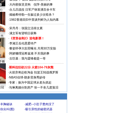
·
大内密探灵灵狗
倪萍-美丽的事
·
台儿庄战役 日军尸体装满百余卡车
声》
·
揭秘希特勒一生躲过多少次暗杀？
·
1982香港回归中英谈判鲜为人知内幕
·
宋丹丹：张国立活得太累
·
满文军有望明日获释
曝光
·
《变形金刚2》送电影票！
·
李湘王岳伦恩爱待产
·
黎姿怀孕大肚照曝光 月用30万安胎
·
阿娇懒理冠希返港:不关我的事
·
古巨基：我与霆锋都是一哥
不断
·
斯科拉狂砍22分 火箭104-79灰熊
·
火箭弃将赴欧淘金 扣篮王转战俄罗斯
·
NBA5佳球-朗多背身秀妙传
·
专家：振兴中国足球从老头抓起
连冠
·
马琳离婚分割房产 张一不舍几度落泪
爆丰胸秘诀
·
减肥--小肚子赘肉没了
你尖叫(图)
·
吸引异性的秘密武器