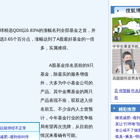
选QDII以6.83%的涨幅名列全部基金之首，并
3.65个百分点，涨幅达到了A股最好基金的一倍
中学生乘直升机
多，实属难得。
A股基金排名居前的9只
基金，除嘉实的服务增值
高圆圆同居男友
外，大多为中小基金公司的
言
何智丽
叶永
产品。其中金鹰基金的两只
价
产品表现不俗，双双进入排
名前五。不少业内人士曾预
精彩推荐
计，今年基金行业的竞争格
·
睡觉减肥--瘦到
·
莫让“打呼噜”
局有望再次洗牌，从目前的
·
老公戒不了烟酒
情况来看确有可能。
·
狐臭--腋臭--