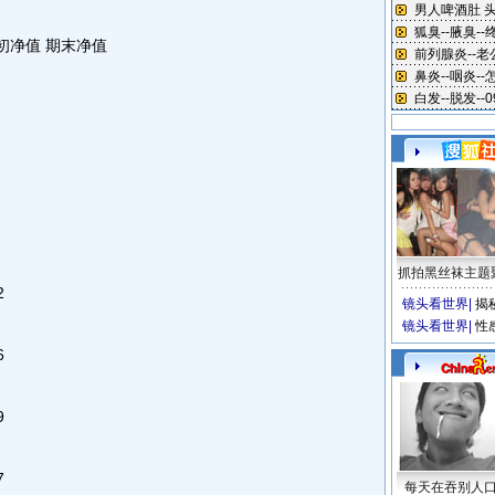
初净值 期末净值
抓拍黑丝袜主题
2
镜头看世界
|
揭
镜头看世界
|
性
6
9
7
每天在吞别人