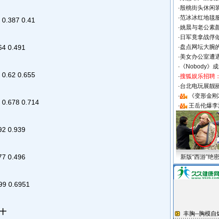
·
殷桃街头休闲装
·
范冰冰红地毯
387 0.41
·
姚晨与老公素
·
日军竟拿战俘
 0.491
·
盘点网坛大腕
·
美女办公室遭
·
《Nobody》
62 0.655
·
搜狐娱乐招聘
·
台北电玩展靓丽S
·
《变形金刚
678 0.714
·
王岳伦爆李
 0.939
 0.496
新版“西游”绝
 0.6951
十