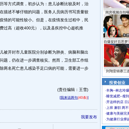
等方式调查，初步认为：患儿诊断比较及时，治
在描述不够仔细的问题，医务人员病历书写质量较
闺房视频自拍
疫情的可能性较小。但是，在疫情发生过程中，民
费过高（超收400元），以及县疾控中心趁机推
自爆捉奸后恶梦
被开封市儿童医院分别诊断为肺炎、病脑和脑出
问题，仍在进一步调查核实。然而，卫生部工作组
除两名死亡患儿感染手足口病的可能，需要进一步
刘翔亚锦赛三
投资创业
(责任编辑：王雪)
·
丰胸--林志玲
·
睡觉减肥--瘦到
[
我来说两句
(40条)
]
·
开这样的店 日进
·
上班 兼职 两
·
健康与美丽完
我要发布
·
为健康行业撑