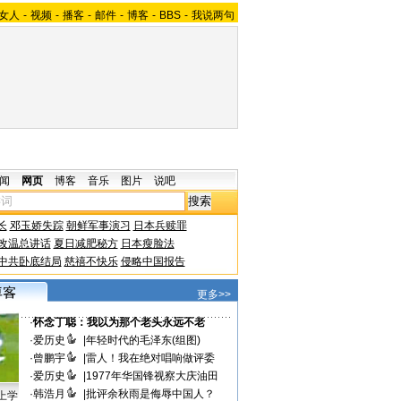
女人
-
视频
-
播客
-
邮件
-
博客
-
BBS
-
我说两句
闻
网页
博客
音乐
图片
说吧
长
邓玉娇失踪
朝鲜军事演习
日本兵赎罪
改温总讲话
夏日减肥秘方
日本瘦脸法
中共卧底结局
慈禧不快乐
侵略中国报告
更多>>
·
怀念丁聪：我以为那个老头永远不老
·
爱历史
|
年轻时代的毛泽东(组图)
·
曾鹏宇
|
雷人！我在绝对唱响做评委
·
爱历史
|
1977年华国锋视察大庆油田
·
韩浩月
|
批评余秋雨是侮辱中国人？
上学