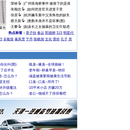
·
荣林
|
广州珠海桥事件:被推下的是谁
·
朱顺忠
|
如何把贪官关进笼子里
·
张原
|
杭州飙车案中父亲角色的缺失
·
蔡天新
|
奥数本身并不是坏事(图)
·
王攀
|
副县长之女施暴的卫生巾疑虑
曝光
热点标签：
章子怡
春运
郭德纲
315
明星代
烈
吴敬琏
暴风雪
于丹
陈晓旭
文化
票价
孔子
房
你尖叫(图)
·
狐臭--腋臭--全球揭秘！
毁了后半生
·
更年期--卵巢早衰--绝经
--怎么办？
·
涵盖健康要闻健康生活导航
明星支招
·
口臭--口臭--拜拜了!
罩杯升级魔法
·
10平米小店 月赚20万
-怎么办？
·
老公--烟戒不了排排毒吧