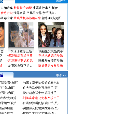
更多>>
对口相声集
杜拉拉升职记
张震讲故事
红楼梦
-精绝古城
世界名著
平凡的世界
货币战争2
毒杀毒专家
经典手机游游格斗集
福彩3D走势图
情史
李冰冰被爆已婚
揭秘生父离婚内幕
孕
·
揭刘晓庆离婚内幕
·
李幼斌新恋情曝光
婚
·
周迅王艳婆媳相见
·
陆毅爱女照首曝光
折
·
刘嘉玲自曝正造人
·
陈好新男友被曝光
 后
更多>>
喂猕猴桃(图)
·
独家：章子怡带妈妈看电影
好身材(图)
·
佟大为马伊琍再度牵手(图)
秀性感(图)
·
倪萍赵忠祥十年后再携手
服装皆为租赁
·
刘涛富豪老公为家产求生子
颜乘地铁被拍
·
舒淇醉酒瞬间惨被抓拍(图)
做活体解剖
·
实拍漂亮的地摊西施(组图)
的暴烈脾气
·
世界九大罪恶之城(组图)