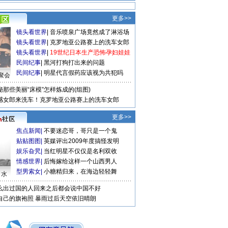
更多>>
镜头看世界
|
音乐喷泉广场竟然成了淋浴场
镜头看世界
|
克罗地亚公路赛上的洗车女郎
镜头看世界
|
19世纪日本生产恐怖孕妇娃娃
民间纪事
|
黑河打狗打出来的问题
民间纪事
|
明星代言假药应该视为共犯吗
聚会
秘那些美丽“床模”怎样炼成的(组图)
感女郎来洗车！克罗地亚公路赛上的洗车女郎
更多>>
焦点新闻
|
不要迷恋哥，哥只是一个鬼
贴贴图图
|
英媒评出2009年度搞怪发明
娱乐旮旯
|
当红明星不仅仅是名利双收
情感世界
|
后悔嫁给这样一个山西男人
型男索女
|
小糖精归来，在海边轻轻舞
口水
么出过国的人回来之后都会说中国不好
自己的旗袍照
暴雨过后天空依旧晴朗