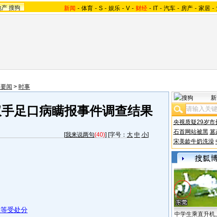
地产
搜狗
新闻
-
体育
-
S
-
娱乐
-
V
-
财经
-
IT
-
汽车
-
房产
-
家居
-
内要闻
>
时事
新
权手足口病瞒报事件调查结果
央视质疑29岁市
石首网站被黑
篡
[
我来说两句
(40)
] [字号：
大
中
小
]
宋美龄牛奶洗澡
长等受处分
中学生乘直升机