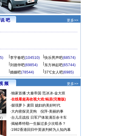
说 吧
更多>>
5)
李宇春吧
(104510)
快乐男声吧
(68574)
刘德华吧
(69854)
东方神起吧
(65744)
婚姻吧
(78544)
37℃女人吧
(6985)
视 频
更多>>
·
独家首播:大秦帝国
范冰冰-金大班
·
在线看超高收视大戏:
蜗居(完整版)
·
倔强萝卜
麦田
媳妇的美好时代
·
大内密探灵灵狗
倪萍-美丽的事
·
台儿庄战役 日军尸体装满百余卡车
声》
·
揭秘希特勒一生躲过多少次暗杀？
·
1982香港回归中英谈判鲜为人知内幕