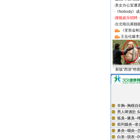
·
美女办公室遭
·
《Nobody》
·
搜狐娱乐招聘
·
台北电玩展靓丽S
·
《变形金刚
·
王岳伦爆李
新版“西游”绝