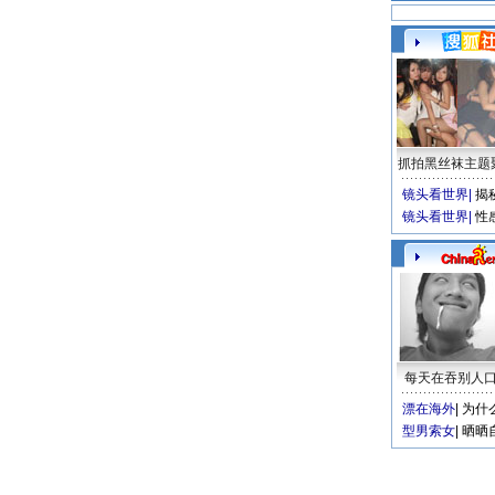
抓拍黑丝袜主题
镜头看世界
|
揭
镜头看世界
|
性
每天在吞别人
漂在海外
|
为什
型男索女
|
晒晒