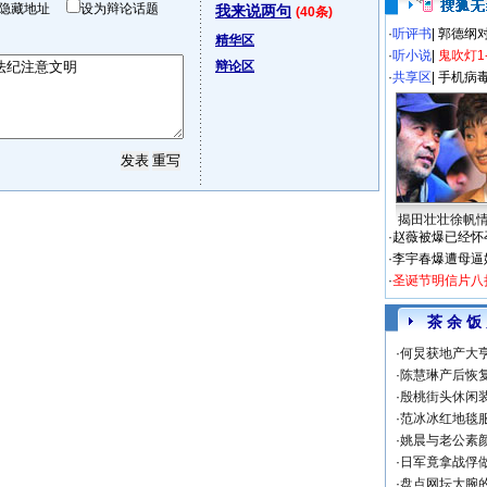
隐藏地址
设为辩论话题
我来说两句
(40条)
·
听评书
|
郭德纲
精华区
·
听小说
|
鬼吹灯1
辩论区
·
共享区
|
手机病
揭田壮壮徐帆
·
赵薇被爆已经怀
·
李宇春爆遭母逼
·
圣诞节明信片八
茶 余 饭
·
何炅获地产大亨
·
陈慧琳产后恢复
·
殷桃街头休闲装
·
范冰冰红地毯
·
姚晨与老公素
·
日军竟拿战俘
·
盘点网坛大腕