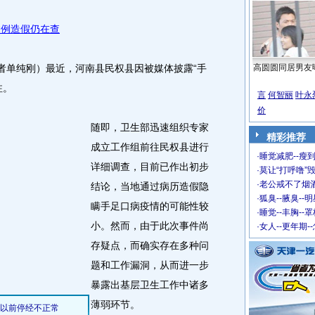
病例造假仍在查
单纯刚）最近，河南县民权县因被媒体披露“手
高圆圆同居男友
注。
言
何智丽
叶永
价
随即，卫生部迅速组织专家
精彩推荐
成立工作组前往民权县进行
·
睡觉减肥--瘦到
详细调查，目前已作出初步
·
莫让“打呼噜”
·
老公戒不了烟酒
结论，当地通过病历造假隐
·
狐臭--腋臭--
瞒手足口病疫情的可能性较
·
睡觉--丰胸--
小。然而，由于此次事件尚
·
女人--更年期-
存疑点，而确实存在多种问
题和工作漏洞，从而进一步
暴露出基层卫生工作中诸多
薄弱环节。