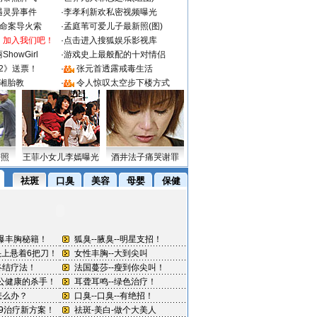
遇灵异事件
·
李孝利新欢私密视频曝光
成命案导火索
·
孟庭苇可爱儿子最新照(图)
：加入我们吧！
·
点击进入搜狐娱乐影视库
howGirl
·
游戏史上最般配的十对情侣
2》送票！
·
张元首透露戒毒生活
湘胎教
·
令人惊叹太空步下楼方式
密照
王菲小女儿李嫣曝光
酒井法子痛哭谢罪