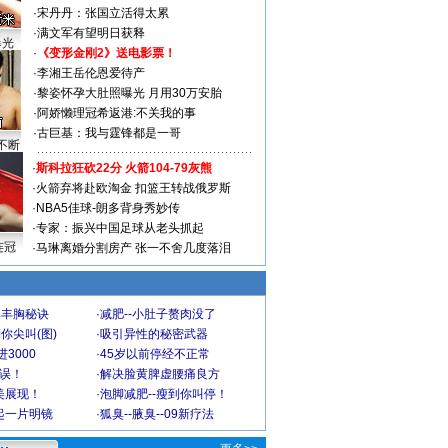
·
宋丹丹：张国立活得太累
·
满文军有望明日获释
曝光
·
《变形金刚2》送电影票！
·
李湘王岳伦恩爱待产
·
黎姿怀孕大肚照曝光 月用30万安胎
·
阿娇懒理冠希返港:不关我的事
·
古巨基：我与霆锋都是一哥
不断
·
斯科拉狂砍22分 火箭104-79灰熊
·
火箭弃将赴欧淘金 扣篮王转战俄罗斯
·
NBA5佳球-朗多背身秀妙传
·
专家：振兴中国足球从老头抓起
连冠
·
马琳离婚分割房产 张一不舍几度落泪
爆丰胸秘诀
·
减肥--小肚子赘肉没了
你尖叫(图)
·
吸引异性的秘密武器
3000
·
45岁以前停经不正常
不误！
·
解决脸黄脾虚腰痛良方
美展现！
·
泡脚减肥--瘦到你叫停！
起一片明镜
·
狐臭--腋臭--09新疗法