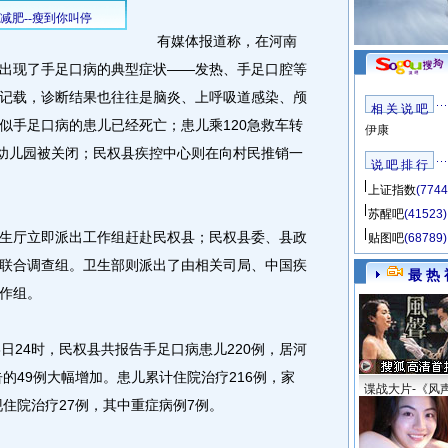
有媒体报道称，在河南
出现了手足口病的典型症状——发热、手足口腔等
记载，诊断结果也往往是脑炎、上呼吸道感染、颅
相 关 说 吧
似手足口病的患儿已经死亡；患儿乘120急救车转
伊康
的幼儿园被关闭；民权县疾控中心则在向村民推销一
说 吧 排 行
上证指数
(7744
苏醒吧
(41523)
厅立即派出工作组赶赴民权县；民权县委、县政
贴图吧
(68789)
联合调查组。卫生部则派出了由相关司局、中国疾
最 热 
作组。
8日24时，民权县共报告手足口病患儿220例，居河
告的49例大幅增加。患儿累计住院治疗216例，家
谍战大片-《风
现住院治疗27例，其中重症病例7例。