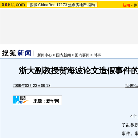
搜狐
ChinaRen
17173
焦点房地产
搜狗
新闻
-
体
新闻中心
>
国内新闻
>
国内要闻
>
时事
浙大副教授贺海波论文造假事件
2009年03月23日09:13
[
我来说
来源：新华网
4个月
了副教
事件。