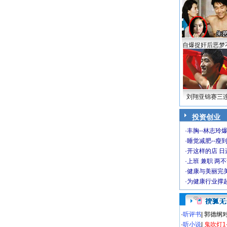
自爆捉奸后恶梦
刘翔亚锦赛三
投资创业
·
丰胸--林志玲
·
睡觉减肥--瘦到
·
开这样的店 日进
·
上班 兼职 两
·
健康与美丽完
·
为健康行业撑
·
听评书
|
郭德纲
·
听小说
|
鬼吹灯1