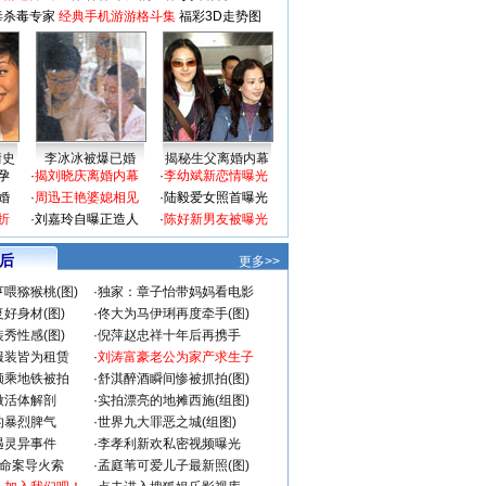
毒杀毒专家
经典手机游游格斗集
福彩3D走势图
情史
李冰冰被爆已婚
揭秘生父离婚内幕
孕
·
揭刘晓庆离婚内幕
·
李幼斌新恋情曝光
婚
·
周迅王艳婆媳相见
·
陆毅爱女照首曝光
折
·
刘嘉玲自曝正造人
·
陈好新男友被曝光
 后
更多>>
喂猕猴桃(图)
·
独家：章子怡带妈妈看电影
好身材(图)
·
佟大为马伊琍再度牵手(图)
秀性感(图)
·
倪萍赵忠祥十年后再携手
服装皆为租赁
·
刘涛富豪老公为家产求生子
颜乘地铁被拍
·
舒淇醉酒瞬间惨被抓拍(图)
做活体解剖
·
实拍漂亮的地摊西施(组图)
的暴烈脾气
·
世界九大罪恶之城(组图)
遇灵异事件
·
李孝利新欢私密视频曝光
成命案导火索
·
孟庭苇可爱儿子最新照(图)