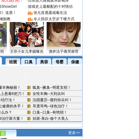
：加入我们吧！
·
点击进入搜狐娱乐影视库
howGirl
·
游戏史上最般配的十对情侣
2》送票！
·
张元首透露戒毒生活
湘胎教
·
令人惊叹太空步下楼方式
密照
王菲小女儿李嫣曝光
酒井法子痛哭谢罪
更多>>