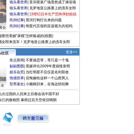
镜头看世界
|
音乐喷泉广场竟然成了淋浴场
镜头看世界
|
克罗地亚公路赛上的洗车女郎
镜头看世界
|
19世纪日本生产恐怖孕妇娃娃
民间纪事
|
黑河打狗打出来的问题
民间纪事
|
明星代言假药应该视为共犯吗
聚会
秘那些美丽“床模”怎样炼成的(组图)
感女郎来洗车！克罗地亚公路赛上的洗车女郎
更多>>
焦点新闻
|
不要迷恋哥，哥只是一个鬼
贴贴图图
|
英媒评出2009年度搞怪发明
娱乐旮旯
|
当红明星不仅仅是名利双收
情感世界
|
后悔嫁给这样一个山西男人
型男索女
|
小糖精归来，在海边轻轻舞
口水
么出过国的人回来之后都会说中国不好
自己的旗袍照
暴雨过后天空依旧晴朗