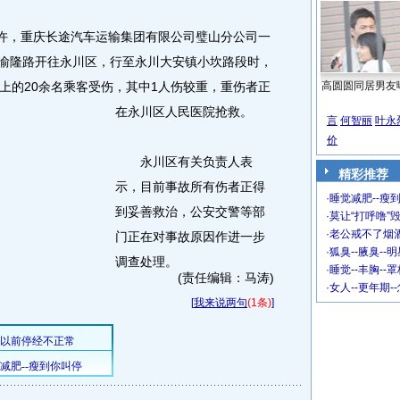
许，重庆长途汽车运输集团有限公司璧山分公司一
县经渝隆路开往永川区，行至永川大安镇小坎路段时，
上的20余名乘客受伤，其中1人伤较重，重伤者正
高圆圆同居男友
在永川区人民医院抢救。
言
何智丽
叶永
价
永川区有关负责人表
精彩推荐
示，目前事故所有伤者正得
·
睡觉减肥--瘦到
到妥善救治，公安交警等部
·
莫让“打呼噜”
·
老公戒不了烟酒
门正在对事故原因作进一步
·
狐臭--腋臭--
调查处理。
·
睡觉--丰胸--
(责任编辑：马涛)
·
女人--更年期-
[
我来说两句
(1条)
]