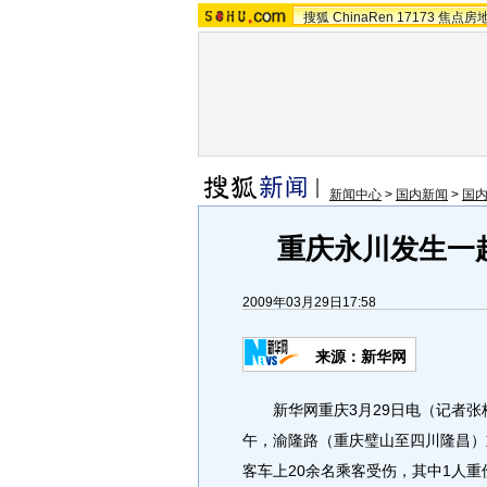
搜狐
ChinaRen
17173
焦点房
新闻中心
>
国内新闻
>
国
重庆永川发生一
2009年03月29日17:58
来源：新华网
新华网重庆3月29日电（记者张桂
午，渝隆路（重庆璧山至四川隆昌）
客车上20余名乘客受伤，其中1人重