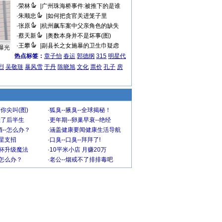
·
荣林
|
广州珠海桥事件:被推下的是谁
·
朱顺忠
|
如何把贪官关进笼子里
·
张原
|
杭州飙车案中父亲角色的缺失
·
蔡天新
|
奥数本身并不是坏事(图)
·
王攀
|
副县长之女施暴的卫生巾疑虑
曝光
热点标签：
章子怡
春运
郭德纲
315
明星代
烈
吴敬琏
暴风雪
于丹
陈晓旭
文化
票价
孔子
房
你尖叫(图)
·
狐臭--腋臭--全球揭秘！
毁了后半生
·
更年期--卵巢早衰--绝经
--怎么办？
·
涵盖健康要闻健康生活导航
明星支招
·
口臭--口臭--拜拜了!
罩杯升级魔法
·
10平米小店 月赚20万
-怎么办？
·
老公--烟戒不了排排毒吧