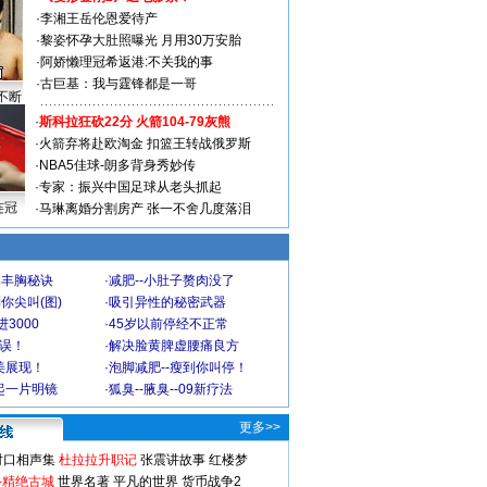
·
李湘王岳伦恩爱待产
·
黎姿怀孕大肚照曝光 月用30万安胎
·
阿娇懒理冠希返港:不关我的事
·
古巨基：我与霆锋都是一哥
不断
·
斯科拉狂砍22分 火箭104-79灰熊
·
火箭弃将赴欧淘金 扣篮王转战俄罗斯
·
NBA5佳球-朗多背身秀妙传
·
专家：振兴中国足球从老头抓起
连冠
·
马琳离婚分割房产 张一不舍几度落泪
爆丰胸秘诀
·
减肥--小肚子赘肉没了
你尖叫(图)
·
吸引异性的秘密武器
3000
·
45岁以前停经不正常
不误！
·
解决脸黄脾虚腰痛良方
美展现！
·
泡脚减肥--瘦到你叫停！
起一片明镜
·
狐臭--腋臭--09新疗法
更多>>
对口相声集
杜拉拉升职记
张震讲故事
红楼梦
-精绝古城
世界名著
平凡的世界
货币战争2