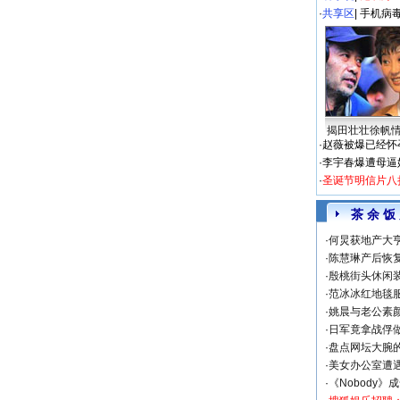
·
共享区
|
手机病
揭田壮壮徐帆
·
赵薇被爆已经怀
·
李宇春爆遭母逼
·
圣诞节明信片八
茶 余 饭
·
何炅获地产大亨
·
陈慧琳产后恢复
·
殷桃街头休闲装
·
范冰冰红地毯
·
姚晨与老公素
·
日军竟拿战俘
·
盘点网坛大腕
·
美女办公室遭
·
《Nobody》