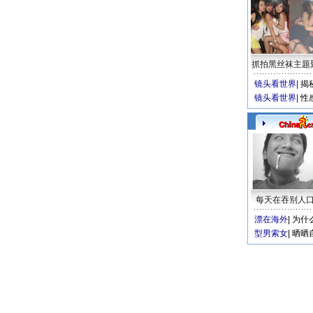
抓拍黑丝袜主题
镜头看世界
|
揭
镜头看世界
|
性
每天在吞别人
漂在海外
|
为什
型男索女
|
晒晒