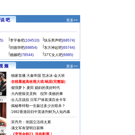
说 吧
更多>>
5)
李宇春吧
(104510)
快乐男声吧
(68574)
刘德华吧
(69854)
东方神起吧
(65744)
婚姻吧
(78544)
37℃女人吧
(6985)
视 频
更多>>
·
独家首播:大秦帝国
范冰冰-金大班
·
在线看超高收视大戏:
蜗居(完整版)
·
倔强萝卜
麦田
媳妇的美好时代
·
大内密探灵灵狗
倪萍-美丽的事
·
台儿庄战役 日军尸体装满百余卡车
声》
·
揭秘希特勒一生躲过多少次暗杀？
·
1982香港回归中英谈判鲜为人知内幕
·
宋丹丹：张国立活得太累
·
满文军有望明日获释
曝光
·
《变形金刚2》送电影票！