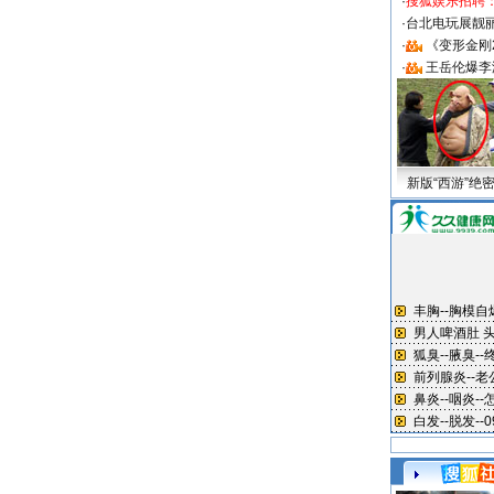
·
搜狐娱乐招聘
·
台北电玩展靓丽S
·
《变形金刚
·
王岳伦爆李
新版“西游”绝