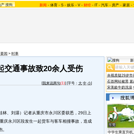
地产
搜狗
新闻
-
体育
-
S
-
娱乐
-
V
-
财经
-
IT
-
汽车
-
房产
-
家居
-
内要闻
>
时事
新
起交通事故致20余人受伤
央视质疑29岁市
石首网站被黑
篡
[
我来说两句
(1)
] [字号：
大
中
小
]
宋美龄牛奶洗澡
林、刘潺）记者从重庆市永川区委获悉，29日上
重庆永川区段发生一起货车与客车相撞事故，造成
伤。
中学生乘直升机