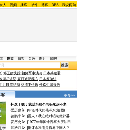
女人
-
视频
-
播客
-
邮件
-
博客
-
BBS
-
我说两句
闻
网页
博客
音乐
图片
说吧
长
邓玉娇失踪
朝鲜军事演习
日本兵赎罪
改温总讲话
夏日减肥秘方
日本瘦脸法
中共卧底结局
慈禧不快乐
侵略中国报告
更多>>
·
怀念丁聪：我以为那个老头永远不老
·
爱历史
|
年轻时代的毛泽东(组图)
·
曾鹏宇
|
雷人！我在绝对唱响做评委
·
爱历史
|
1977年华国锋视察大庆油田
·
韩浩月
|
批评余秋雨是侮辱中国人？
上学