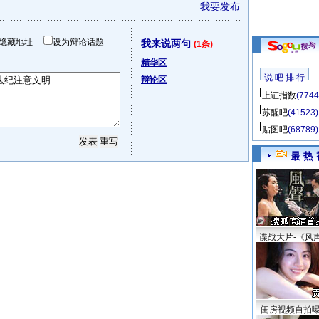
我要发布
隐藏地址
设为辩论话题
我来说两句
(1条)
精华区
说 吧 排 行
辩论区
上证指数
(7744
苏醒吧
(41523)
贴图吧
(68789)
最 热 
谍战大片-《风
闺房视频自拍