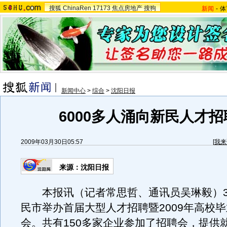
搜狐
ChinaRen
17173
焦点房地产
搜狗
新闻
-
体
新闻中心
>
综合
>
沈阳日报
6000多人涌向新民人才招
2009年03月30日05:57
[
我来
来源：沈阳日报
本报讯（记者常思哲、通讯员吴琳毅）3
民市举办首届大型人才招聘暨2009年高校
会。共有150多家企业参加了招聘会，提供就