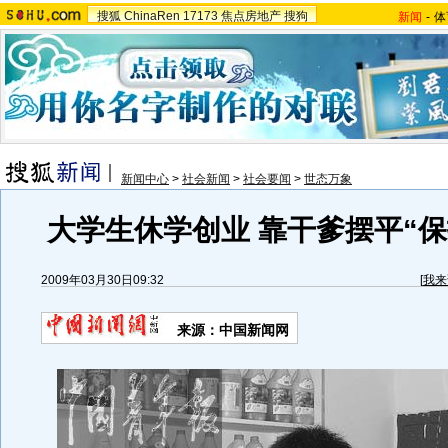
搜狐
ChinaRen
17173
焦点房地产
搜狗
新闻
-
体
新闻中心
>
社会新闻
>
社会要闻
>
世态万象
大学生休学创业 靠干爹摆平“保护
2009年03月30日09:32
[
我来
来源：中国新闻网