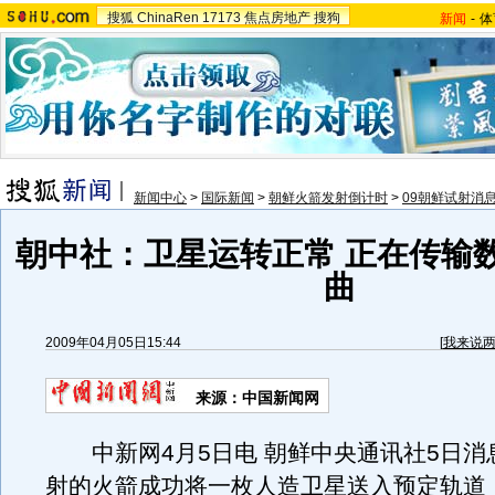
搜狐
ChinaRen
17173
焦点房地产
搜狗
新闻
-
体
新闻中心
>
国际新闻
>
朝鲜火箭发射倒计时
>
09朝鲜试射消
朝中社：卫星运转正常 正在传输
曲
2009年04月05日15:44
[
我来说
来源：中国新闻网
中新网4月5日电 朝鲜中央通讯社5日消
射的火箭成功将一枚人造卫星送入预定轨道