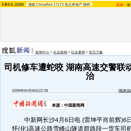
搜狐
ChinaRen
17173
焦点房地产
搜狗
新闻
-
体
新闻中心
>
社会新闻
>
社会要闻
>
世态万象
司机修车遭蛇咬 湖南高速交警联
治
2009年04月06日22:39
[
我来说
来源：中国新闻网
中新网长沙4月6日电 (雷坤平肖前辉)6日
怀(化)高速公路雪峰山隧道群路段一货车司