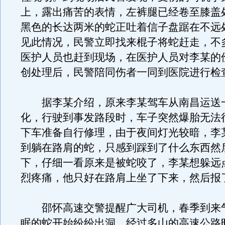
上，露出痛苦的表情，左裤腿已经卷至膝盖
黑色的长达两米的蛇正吐着信子盘踞在不远
见此情况，民警立即找来棍子将蛇赶走，不
医护人员也赶到现场，在医护人员对李某的
创处理后，民警陪同伤者一同到医院进行检
据李某介绍，原来李某驾车从南昌运送
化，行驶到事发路段时，车子突然爆胎无法
下车准备自行修理，由于夜间灯光较暗，李
到躺在路肩的蛇，只感到踩到了什么东西然
下，仔细一看原来是被蛇咬了，李某想躲远
烈疼痛，他只好在路肩上坐了下来，然后报
邵怀高速交警提醒广大司机，春季到来
眠的蛇开始纷纷出洞，经过多山的高速公路