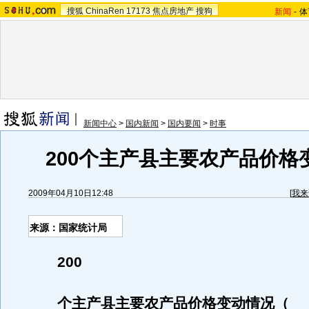
搜狐
ChinaRen
17173
焦点房地产
搜狗
新闻
-
体
新闻中心
>
国内新闻
>
国内要闻
>
时事
200个主产县主要农产品价格
2009年04月10日12:48
[
我来
来源：国家统计局
200
个主产县主要农产品价格变动情况（