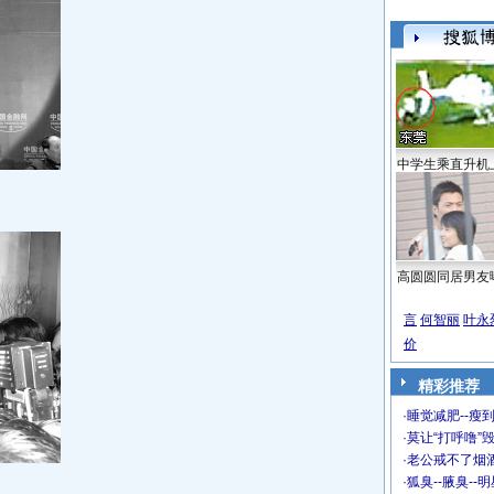
中学生乘直升机
高圆圆同居男友
言
何智丽
叶永
价
精彩推荐
·
睡觉减肥--瘦到
·
莫让“打呼噜”
·
老公戒不了烟酒
·
狐臭--腋臭--