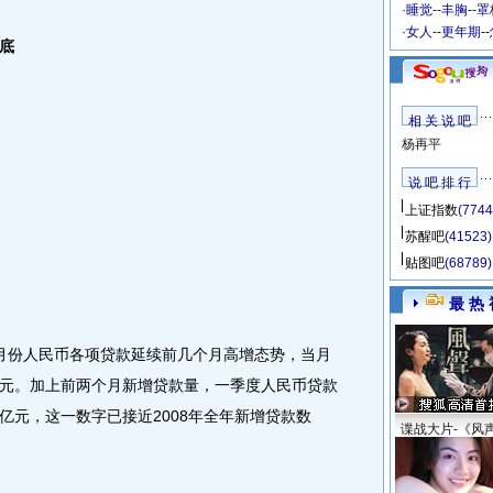
·
睡觉--丰胸--
·
女人--更年期-
底
相 关 说 吧
杨再平
说 吧 排 行
上证指数
(7744
苏醒吧
(41523)
贴图吧
(68789)
最 热 
份人民币各项贷款延续前几个月高增态势，当月
1万亿元。加上前两个月新增贷款量，一季度人民币贷款
5万亿元，这一数字已接近2008年全年新增贷款数
谍战大片-《风