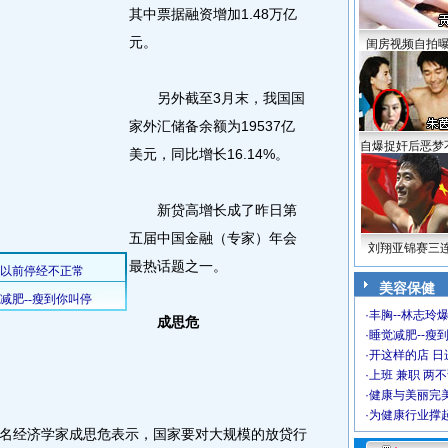
其中票据融资增加1.48万亿
元。
闺房视频自拍
另外截至3月末，我国国
家外汇储备余额为19537亿
自爆捉奸后恶梦
美元，同比增长16.14%。
新贷高增长成了昨日第
五届中国金融（专家）年会
刘翔亚锦赛三
最热话题之一。
美容保健
·
丰胸--林志玲
成思危
·
睡觉减肥--瘦到
·
开这样的店 日进
·
上班 兼职 两
·
健康与美丽完
·
为健康行业撑
经济学家成思危表示，国家要对大规模的放贷行