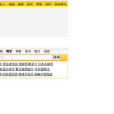
女人
-
视频
-
播客
-
邮件
-
博客
-
BBS
-
我说两句
闻
网页
博客
音乐
图片
说吧
长
邓玉娇失踪
朝鲜军事演习
日本兵赎罪
改温总讲话
夏日减肥秘方
日本瘦脸法
中共卧底结局
慈禧不快乐
侵略中国报告