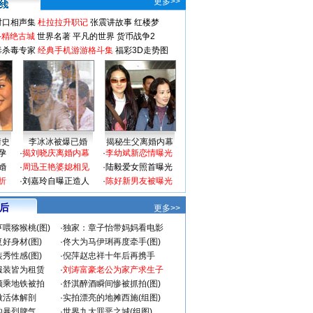
更多>>
对口相声集
杜拉拉升职记
张震讲故事
红楼梦
-精绝古城
世界名著
平凡的世界
货币战争2
毒杀毒专家
经典手机游游格斗集
福彩3D走势图
情史
李冰冰被爆已婚
揭秘生父离婚内幕
孕
·
揭刘晓庆离婚内幕
·
李幼斌新恋情曝光
婚
·
周迅王艳婆媳相见
·
陆毅爱女照首曝光
折
·
刘嘉玲自曝正造人
·
陈好新男友被曝光
 后
更多>>
喂猕猴桃(图)
·
独家：章子怡带妈妈看电影
好身材(图)
·
佟大为马伊琍再度牵手(图)
秀性感(图)
·
倪萍赵忠祥十年后再携手
服装皆为租赁
·
刘涛富豪老公为家产求生子
颜乘地铁被拍
·
舒淇醉酒瞬间惨被抓拍(图)
做活体解剖
·
实拍漂亮的地摊西施(组图)
的暴烈脾气
·
世界九大罪恶之城(组图)