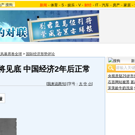
地产
搜狗
新闻
-
体育
-
S
-
娱乐
-
V
-
财经
-
IT
-
汽车
-
房产
-
家居
-
融风暴席卷全球
>
国际经济形势评论
新
将见底 中国经济2年后正常
央视质疑29岁市
石首网站被黑
篡
[
我来说两句
] [字号：
大
中
小
]
宋美龄牛奶洗澡
报