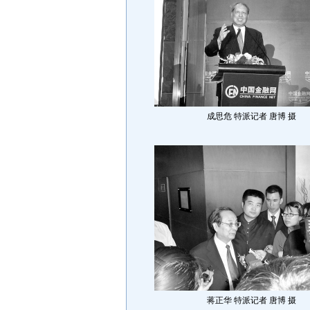
成思危 特派记者 唐博 摄
蒋正华 特派记者 唐博 摄