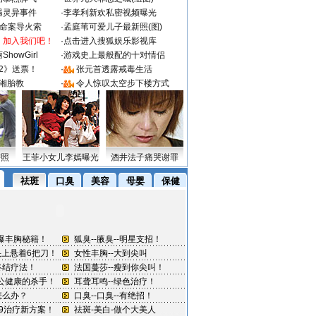
遇灵异事件
·
李孝利新欢私密视频曝光
成命案导火索
·
孟庭苇可爱儿子最新照(图)
：加入我们吧！
·
点击进入搜狐娱乐影视库
howGirl
·
游戏史上最般配的十对情侣
2》送票！
·
张元首透露戒毒生活
湘胎教
·
令人惊叹太空步下楼方式
密照
王菲小女儿李嫣曝光
酒井法子痛哭谢罪