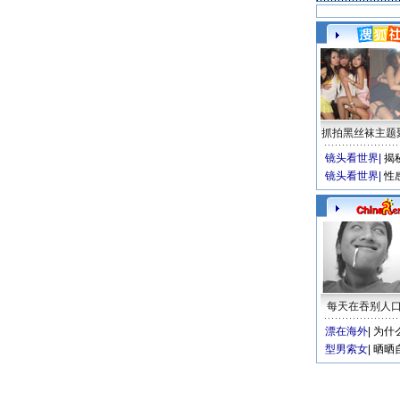
抓拍黑丝袜主题
镜头看世界
|
揭
镜头看世界
|
性
每天在吞别人
漂在海外
|
为什
型男索女
|
晒晒