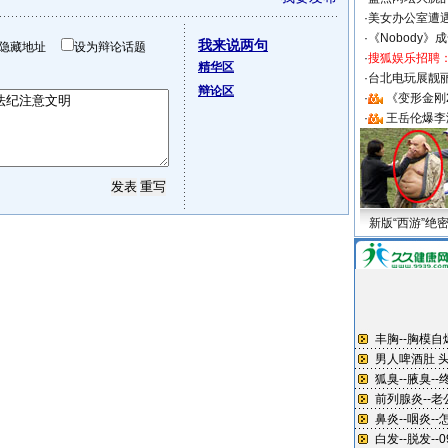
·
美女办公室遭
·
《Nobody》
我来说两句
隐藏地址
设为辩论话题
·
搜狐娱乐招聘
精华区
·
台北电玩展靓丽S
辩论区
·
《变形金刚
·
王岳伦爆李
新版“西游”绝