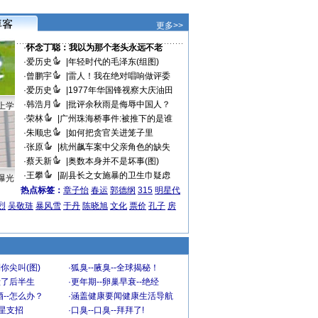
更多>>
·
怀念丁聪：我以为那个老头永远不老
·
爱历史
|
年轻时代的毛泽东(组图)
·
曾鹏宇
|
雷人！我在绝对唱响做评委
·
爱历史
|
1977年华国锋视察大庆油田
·
韩浩月
|
批评余秋雨是侮辱中国人？
上学
·
荣林
|
广州珠海桥事件:被推下的是谁
·
朱顺忠
|
如何把贪官关进笼子里
·
张原
|
杭州飙车案中父亲角色的缺失
·
蔡天新
|
奥数本身并不是坏事(图)
·
王攀
|
副县长之女施暴的卫生巾疑虑
曝光
热点标签：
章子怡
春运
郭德纲
315
明星代
烈
吴敬琏
暴风雪
于丹
陈晓旭
文化
票价
孔子
房
你尖叫(图)
·
狐臭--腋臭--全球揭秘！
毁了后半生
·
更年期--卵巢早衰--绝经
--怎么办？
·
涵盖健康要闻健康生活导航
明星支招
·
口臭--口臭--拜拜了!