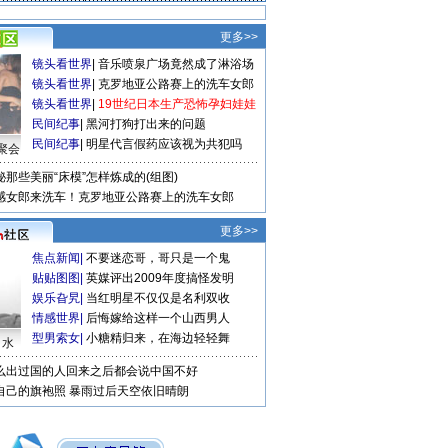
更多>>
镜头看世界
|
音乐喷泉广场竟然成了淋浴场
镜头看世界
|
克罗地亚公路赛上的洗车女郎
镜头看世界
|
19世纪日本生产恐怖孕妇娃娃
民间纪事
|
黑河打狗打出来的问题
民间纪事
|
明星代言假药应该视为共犯吗
聚会
秘那些美丽“床模”怎样炼成的(组图)
感女郎来洗车！克罗地亚公路赛上的洗车女郎
更多>>
焦点新闻
|
不要迷恋哥，哥只是一个鬼
贴贴图图
|
英媒评出2009年度搞怪发明
娱乐旮旯
|
当红明星不仅仅是名利双收
情感世界
|
后悔嫁给这样一个山西男人
型男索女
|
小糖精归来，在海边轻轻舞
口水
么出过国的人回来之后都会说中国不好
自己的旗袍照
暴雨过后天空依旧晴朗