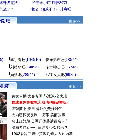
罩杯升级魔法
·
10平米小店 月赚20万
-怎么办？
·
老公--烟戒不了排排毒吧
说 吧
更多>>
5)
李宇春吧
(104510)
快乐男声吧
(68574)
刘德华吧
(69854)
东方神起吧
(65744)
婚姻吧
(78544)
37℃女人吧
(6985)
视 频
更多>>
·
独家首播:大秦帝国
范冰冰-金大班
·
在线看超高收视大戏:
蜗居(完整版)
·
倔强萝卜
麦田
媳妇的美好时代
·
大内密探灵灵狗
倪萍-美丽的事
·
台儿庄战役 日军尸体装满百余卡车
声》
·
揭秘希特勒一生躲过多少次暗杀？
·
1982香港回归中英谈判鲜为人知内幕