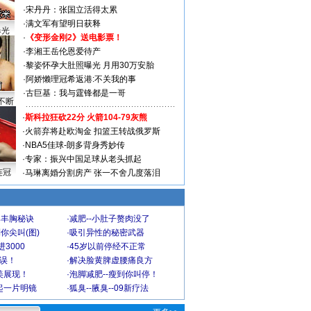
·
宋丹丹：张国立活得太累
·
满文军有望明日获释
曝光
·
《变形金刚2》送电影票！
·
李湘王岳伦恩爱待产
·
黎姿怀孕大肚照曝光 月用30万安胎
·
阿娇懒理冠希返港:不关我的事
·
古巨基：我与霆锋都是一哥
不断
·
斯科拉狂砍22分 火箭104-79灰熊
·
火箭弃将赴欧淘金 扣篮王转战俄罗斯
·
NBA5佳球-朗多背身秀妙传
·
专家：振兴中国足球从老头抓起
连冠
·
马琳离婚分割房产 张一不舍几度落泪
爆丰胸秘诀
·
减肥--小肚子赘肉没了
你尖叫(图)
·
吸引异性的秘密武器
3000
·
45岁以前停经不正常
不误！
·
解决脸黄脾虚腰痛良方
美展现！
·
泡脚减肥--瘦到你叫停！
起一片明镜
·
狐臭--腋臭--09新疗法