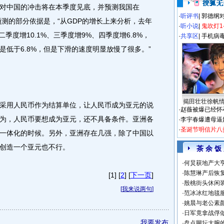
对中国的冲击将在本季度见底，并预测我国在
·
听评书
|
郭德纲
预测的部分依据是，“从GDP的增长上来分析，去年
·
听小说
|
鬼吹灯1
二季度增10.1%、三季度增9%、四季度增6.8%，
·
共享区
|
手机病
低于6.8%，但是下滑的速度明显放慢了很多。”
揭田壮壮徐帆
用人民币作为结算单位，让人民币成为亚元的说
·
赵薇被爆已经怀
为，人民币要想成为亚元，还不具备条件。亚洲各
·
李宇春爆遭母逼
·
圣诞节明信片八
一体化的时候。另外，亚洲存在几强，除了中国以
创造一个亚元也不行。
茶 余 饭
·
何炅获地产大亨
·
陈慧琳产后恢复
[1] [
2
] [
下一页
]
·
殷桃街头休闲装
[
我来说两句
]
·
范冰冰红地毯
·
姚晨与老公素
·
日军竟拿战俘
我要发布
·
盘点网坛大腕