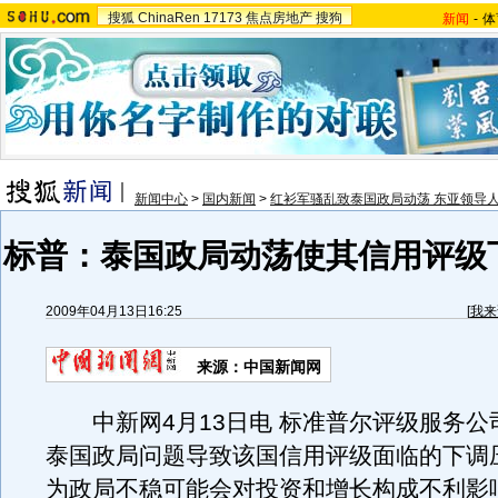
搜狐
ChinaRen
17173
焦点房地产
搜狗
新闻
-
体
新闻中心
>
国内新闻
>
红衫军骚乱致泰国政局动荡 东亚领导
标普：泰国政局动荡使其信用评级
2009年04月13日16:25
[
我来
来源：
中国新闻网
中新网4月13日电 标准普尔评级服务公
泰国政局问题导致该国信用评级面临的下调
为政局不稳可能会对投资和增长构成不利影