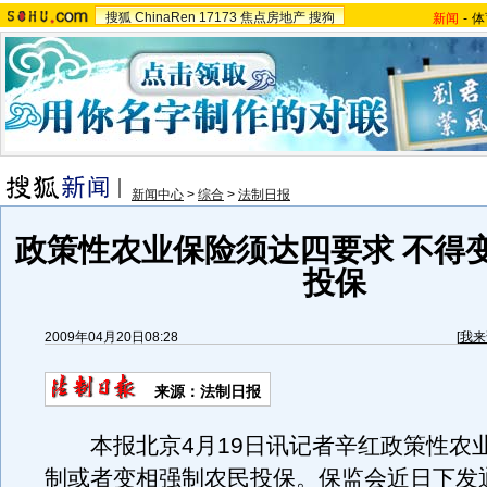
搜狐
ChinaRen
17173
焦点房地产
搜狗
新闻
-
体
新闻中心
>
综合
>
法制日报
政策性农业保险须达四要求 不得
投保
2009年04月20日08:28
[
我来
来源：
法制日报
本报北京4月19日讯记者辛红政策性农
制或者变相强制农民投保。保监会近日下发