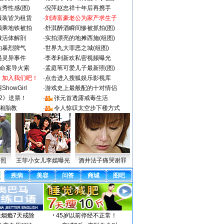
秀性感(图)
·
倪萍赵忠祥十年后再携手
服装皆为租赁
·
刘涛富豪老公为家产求生子
颜乘地铁被拍
·
舒淇醉酒瞬间惨被抓拍(图)
做活体解剖
·
实拍漂亮的地摊西施(组图)
的暴烈脾气
·
世界九大罪恶之城(组图)
遇灵异事件
·
李孝利新欢私密视频曝光
成命案导火索
·
孟庭苇可爱儿子最新照(图)
：加入我们吧！
·
点击进入搜狐娱乐影视库
howGirl
·
游戏史上最般配的十对情侣
2》送票！
·
张元首透露戒毒生活
湘胎教
·
令人惊叹太空步下楼方式
密照
王菲小女儿李嫣曝光
酒井法子痛哭谢罪