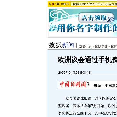
搜狐
ChinaRen
17173
焦点房
新闻中心
>
国际新闻
>
国
欧洲议会通过手机资
2009年04月23日08:48
来源：
中国新
据英国媒体报道，昨天欧洲议会以6
整议案，宣布从今年7月开始，欧洲
资费将进行全面下调，其中在欧洲境