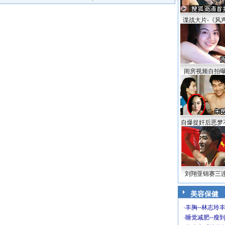
谍战大片-《风
闺房视频自拍
自爆捉奸后恶梦
刘翔亚锦赛三
美容保健
·
丰胸--林志玲
·
睡觉减肥--瘦到