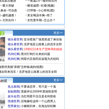
更多>>
镜头看世界
|
音乐喷泉广场竟然成了淋浴场
镜头看世界
|
克罗地亚公路赛上的洗车女郎
镜头看世界
|
19世纪日本生产恐怖孕妇娃娃
民间纪事
|
黑河打狗打出来的问题
民间纪事
|
明星代言假药应该视为共犯吗
聚会
秘那些美丽“床模”怎样炼成的(组图)
感女郎来洗车！克罗地亚公路赛上的洗车女郎
更多>>
焦点新闻
|
不要迷恋哥，哥只是一个鬼
贴贴图图
|
英媒评出2009年度搞怪发明
娱乐旮旯
|
当红明星不仅仅是名利双收
情感世界
|
后悔嫁给这样一个山西男人
型男索女
|
小糖精归来，在海边轻轻舞
口水