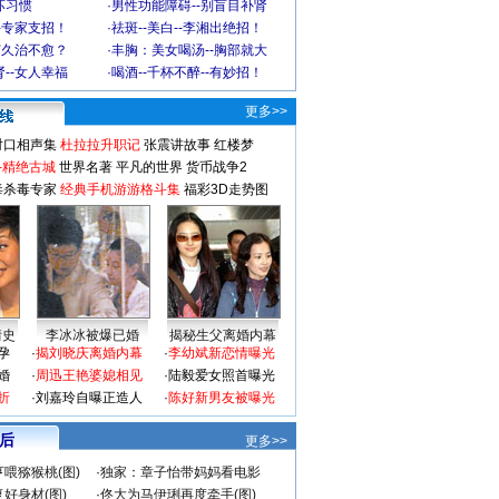
坏习惯
·
男性功能障碍--别盲目补肾
-专家支招！
·
祛斑--美白--李湘出绝招！
何久治不愈？
·
丰胸：美女喝汤--胸部就大
--女人幸福
·
喝酒--千杯不醉--有妙招！
更多>>
对口相声集
杜拉拉升职记
张震讲故事
红楼梦
-精绝古城
世界名著
平凡的世界
货币战争2
毒杀毒专家
经典手机游游格斗集
福彩3D走势图
情史
李冰冰被爆已婚
揭秘生父离婚内幕
孕
·
揭刘晓庆离婚内幕
·
李幼斌新恋情曝光
婚
·
周迅王艳婆媳相见
·
陆毅爱女照首曝光
折
·
刘嘉玲自曝正造人
·
陈好新男友被曝光
 后
更多>>
喂猕猴桃(图)
·
独家：章子怡带妈妈看电影
好身材(图)
·
佟大为马伊琍再度牵手(图)