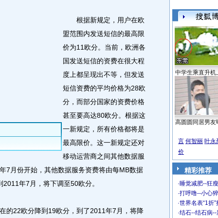
根据新规定，用户在欧
盟范围内发送短信的最高限
价为11欧分。当前，欧洲各
国发送短信的资费在很大程
中学生乘直升机
度上都呈现出不等，但发送
短信资费的平均价格为28欧
分，而部分国家的资费价格
甚至要高达80欧分。根据这
高圆圆同居男友
一新规定，所有价格都将是
言
何智丽
叶永
最高限价。这一新规定还对
价
移动运营商之间其他数据服
年7月份开始，其他数据服务资费将由每MB数据
精彩推荐
到2011年7月，将下调至50欧分。
·
睡觉减肥--狂瘦
·
打呼噜--小心猝
·
世界名表“1折
22欧分降到19欧分，到了2011年7月，将降
·
结石--结石病-