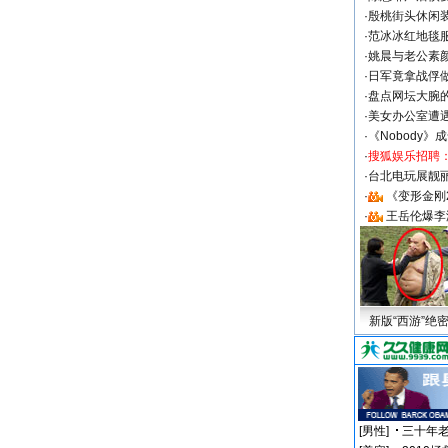
·
殷桃街头休闲装
·
范冰冰红地毯
·
姚晨与老公素
·
日军竟拿战俘
·
盘点网坛大腕
·
美女办公室遭
·
《Nobody》
·
搜狐娱乐招聘
·
台北电玩展靓丽S
·
《变形金刚
·
王岳伦爆李
新版“西游”绝