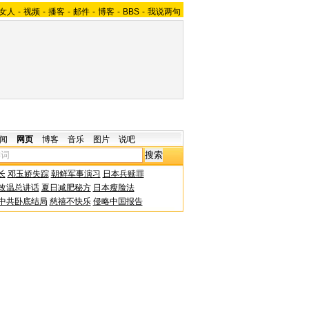
女人
-
视频
-
播客
-
邮件
-
博客
-
BBS
-
我说两句
闻
网页
博客
音乐
图片
说吧
长
邓玉娇失踪
朝鲜军事演习
日本兵赎罪
改温总讲话
夏日减肥秘方
日本瘦脸法
中共卧底结局
慈禧不快乐
侵略中国报告