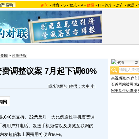
地产
搜狗
新闻
-
体育
-
S
-
娱乐
-
V
-
财经
-
IT
-
汽车
-
房产
-
家居
-
际要闻
>
时事快报
新
费调整议案 7月起下调60%
央视质疑29岁市
石首网站被黑
篡
[
我来说两句
] [字号：
大
中
小
]
宋美龄牛奶洗澡
闻网
46票支持、22票反对，大比例通过手机资费调
手机用户打电话、发送手机短信以及浏览互联网的
内发短信和上网费用将便宜60%。