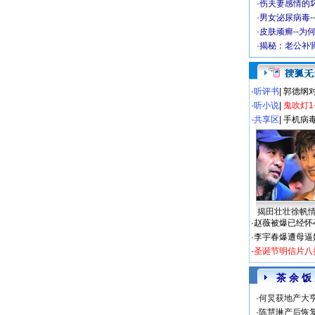
·
伤夫妻感情的
·
男女泌尿病毒-
·
皮肤顽癣--为
·
揭秘：老公补肾
·
听评书
|
郭德纲
·
听小说
|
鬼吹灯1
·
共享区
|
手机病
揭田壮壮徐帆
·
赵薇被爆已经怀
·
李宇春爆遭母逼
·
圣诞节明信片八
茶 余 饭
·
何炅获地产大亨
·
陈慧琳产后恢复