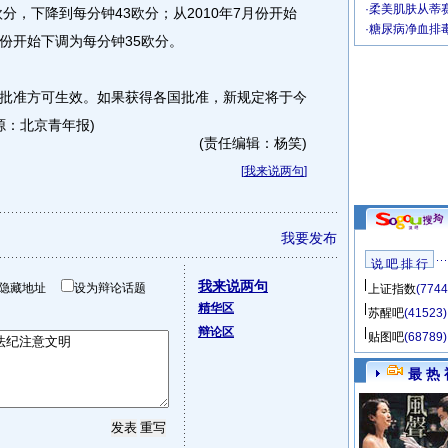
·
柔美肌肤从蒂
分，下降到每分钟43欧分；从2010年7月份开始
·
糖尿病净血排
月份开始下调为每分钟35欧分。
准方可生效。如果获得各国批准，新规定将于今
来源：北京青年报)
(责任编辑：杨笑)
[
我来说两句
]
我要发布
说 吧 排 行
我来说两句
隐藏地址
设为辩论话题
上证指数
(7744
精华区
苏醒吧
(41523)
辩论区
贴图吧
(68789)
最 热 