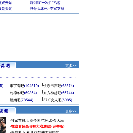
赛妮开始
·
前列腺“一次性”治愈
毒是关键
·
股骨头坏死--专家支招
说 吧
更多>>
5)
李宇春吧
(104510)
快乐男声吧
(68574)
刘德华吧
(69854)
东方神起吧
(65744)
婚姻吧
(78544)
37℃女人吧
(6985)
视 频
更多>>
·
独家首播:大秦帝国
范冰冰-金大班
·
在线看超高收视大戏:
蜗居(完整版)
·
倔强萝卜
麦田
媳妇的美好时代