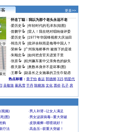
更多>>
·
怀念丁聪：我以为那个老头永远不老
·
爱历史
|
年轻时代的毛泽东(组图)
·
曾鹏宇
|
雷人！我在绝对唱响做评委
·
爱历史
|
1977年华国锋视察大庆油田
·
韩浩月
|
批评余秋雨是侮辱中国人？
上学
·
荣林
|
广州珠海桥事件:被推下的是谁
·
朱顺忠
|
如何把贪官关进笼子里
·
张原
|
杭州飙车案中父亲角色的缺失
·
蔡天新
|
奥数本身并不是坏事(图)
·
王攀
|
副县长之女施暴的卫生巾疑虑
曝光
热点标签：
章子怡
春运
郭德纲
315
明星代
烈
吴敬琏
暴风雪
于丹
陈晓旭
文化
票价
孔子
房
(视频)
·
男人补肾--让女人满足
死(图)
·
男女泌尿病毒--重大突破
”抢购
·
皮肤顽癣--喷喷就好！
-新疗法
·
高血压--获重大突破！