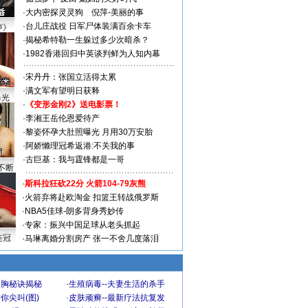
·
大内密探灵灵狗
倪萍-美丽的事
·
台儿庄战役 日军尸体装满百余卡车
声》
·
揭秘希特勒一生躲过多少次暗杀？
·
1982香港回归中英谈判鲜为人知内幕
·
宋丹丹：张国立活得太累
·
满文军有望明日获释
曝光
·
《变形金刚2》送电影票！
·
李湘王岳伦恩爱待产
·
黎姿怀孕大肚照曝光 月用30万安胎
·
阿娇懒理冠希返港:不关我的事
·
古巨基：我与霆锋都是一哥
不断
·
斯科拉狂砍22分 火箭104-79灰熊
·
火箭弃将赴欧淘金 扣篮王转战俄罗斯
·
NBA5佳球-朗多背身秀妙传
·
专家：振兴中国足球从老头抓起
连冠
·
马琳离婚分割房产 张一不舍几度落泪
丰胸秘诀揭秘
·
生殖病毒--夫妻生活的杀手
你尖叫(图)
·
皮肤顽癣--最新疗法抗复发