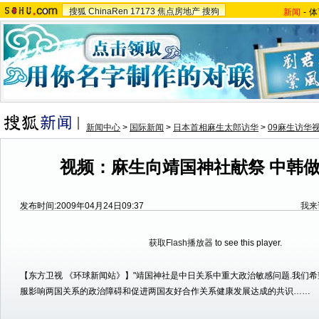
搜狐
ChinaRen
17173
焦点房地产
搜狗
新闻
-
体
新闻中心
>
国际新闻
>
日本首相麻生太郎访华
>
09麻生访华
视频：麻生向靖国神社献祭 中韩
发布时间:2009年04月24日09:37
我来
获取Flash播放器
to see this player.
【东方卫视 《环球新闻站》】"靖国神社是中日关系中重大政治敏感问题.我们
服影响两国关系的政治障碍和促进两国友好合作关系健康发展达成的共识……