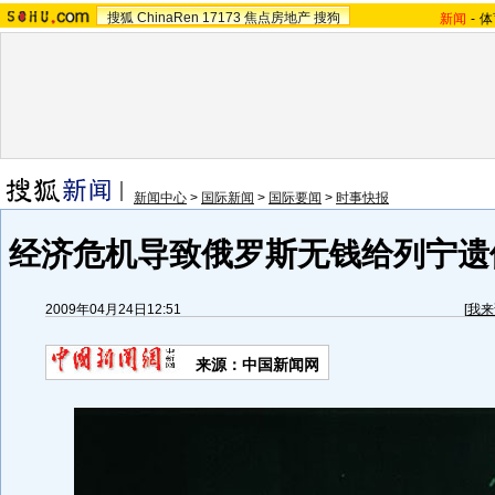
搜狐
ChinaRen
17173
焦点房地产
搜狗
新闻
-
体
新闻中心
>
国际新闻
>
国际要闻
>
时事快报
经济危机导致俄罗斯无钱给列宁遗体
2009年04月24日12:51
[
我来
来源：
中国新闻网