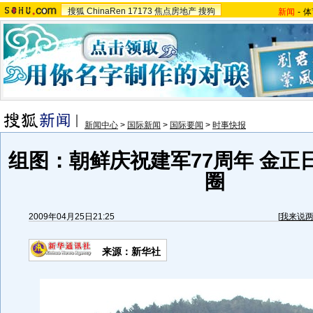
搜狐
ChinaRen
17173
焦点房地产
搜狗
新闻
-
体
新闻中心
>
国际新闻
>
国际要闻
>
时事快报
组图：朝鲜庆祝建军77周年 金正
圈
2009年04月25日21:25
[
我来说
来源：
新华社