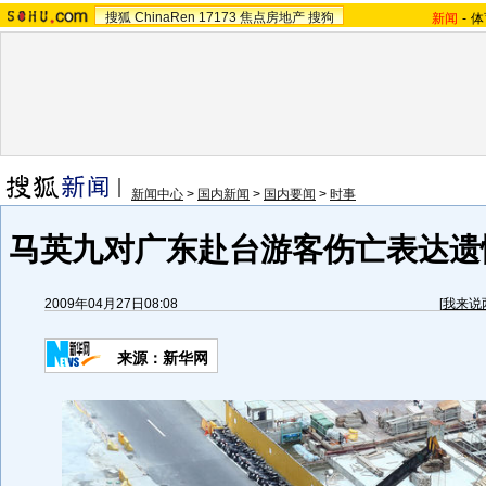
搜狐
ChinaRen
17173
焦点房地产
搜狗
新闻
-
体
新闻中心
>
国内新闻
>
国内要闻
>
时事
马英九对广东赴台游客伤亡表达遗憾
2009年04月27日08:08
[
我来说
来源：
新华网