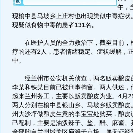
午，
现榆中县马坡乡上庄村也出现类似中毒症状
现疑似食物中毒的患者131名。
在医护人员的全力救治下，截至目前，
疗的还有2人，患者情绪稳定、症状缓解，
中。
经兰州市公安机关侦查，两名贩卖酿皮
李某和铁某目前已被刑事拘留。两人供述，他
起来兰州务工，主要以贩卖酿皮为业。4月25
两人分别在榆中县银山乡、马坡乡贩卖酿皮
州大沙坪做酿皮生意的李宝宝处购买，酿皮
己配制，主要是油泼辣子、盐、醋、麻酱、
全部购自兰州城关区庙滩子市场，属无证经