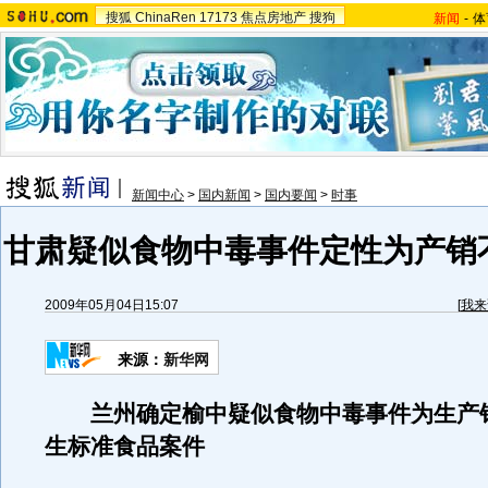
搜狐
ChinaRen
17173
焦点房地产
搜狗
新闻
-
体
新闻中心
>
国内新闻
>
国内要闻
>
时事
甘肃疑似食物中毒事件定性为产销
2009年05月04日15:07
[
我来
来源：
新华网
兰州确定榆中疑似食物中毒事件为生产
生标准食品案件