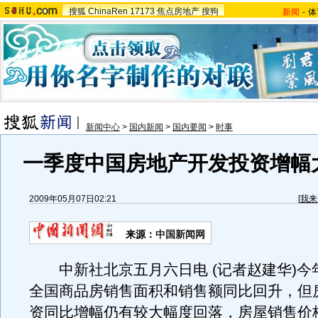
搜狐
ChinaRen
17173
焦点房地产
搜狗
新闻
-
体
新闻中心
>
国内新闻
>
国内要闻
>
时事
一季度中国房地产开发投资增幅
2009年05月07日02:21
[
我来
来源：
中国新闻网
中新社北京五月六日电 (记者赵建华)今
全国商品房销售面积和销售额同比回升，但
资同比增幅仍有较大幅度回落，房屋销售价