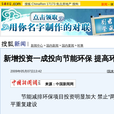
搜狐
ChinaRen
17173
焦点房地产
搜狗
新闻
-
体
新闻中心
>
国内新闻
>
国内要闻
>
时事
新增投资一成投向节能环保 提高
2009年05月07日13:42
[
我来
来源：
中国新闻网
节能减排环保项目投资明显加大 禁止“两
平重复建设