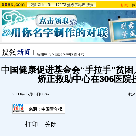
搜狐
ChinaRen
17173
焦点房地产
搜狗
新闻
-
体
新闻中心
>
综合
>
中国青年报
中国健康促进基金会“手拉手”贫困
矫正救助中心在306医院
2009年05月08日06:42
[
我来
来源：
中国青年报
打印 关闭