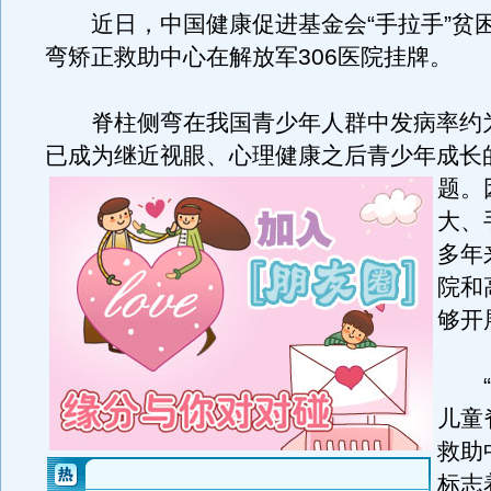
近日，中国健康促进基金会“手拉手”贫
弯矫正救助中心在解放军306医院挂牌。
脊柱侧弯在我国青少年人群中发病率约为
已成为继近视眼、心理健康之后青少年成长
题。
大、
多年
院和
够开
“手
儿童
救助
标志