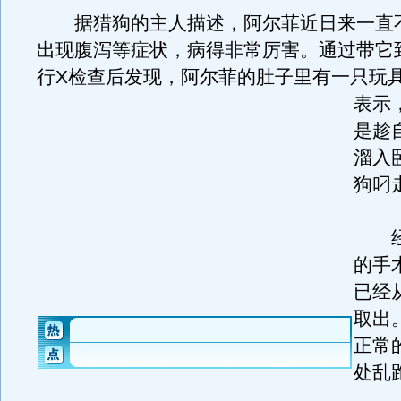
据猎狗的主人描述，阿尔菲近日来一直
出现腹泻等症状，病得非常厉害。通过带它
行X检查后发现，阿尔菲的肚子里有一只玩
表示
是趁
溜入
狗叼
经
的手
已经
取出
正常
处乱