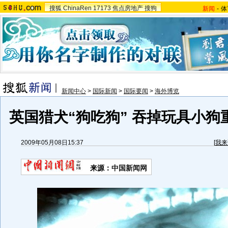
搜狐
ChinaRen
17173
焦点房地产
搜狗
新闻
-
体
新闻中心
>
国际新闻
>
国际要闻
>
海外博览
英国猎犬“狗吃狗” 吞掉玩具小狗重
2009年05月08日15:37
[
我来
来源：
中国新闻网