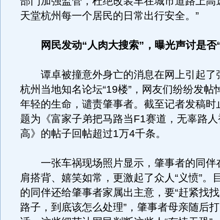
部门加强监管，杜绝改装车在城市道路上高
天堂杭州每一个居民的日常出行安全。”
网民发动“人肉大搜索”，曝光声讨是否
谭卓被撞意外身亡的消息在网上引起了
杭州当地知名论坛“19楼”，网友们纷纷发帖
年轻的生命，谴责肇事者。截至记者发稿时
题为《富家子弟把马路当F1赛道，无辜路人
高》的帖子回帖超过1万4千条。
一张车祸现场照片显示，肇事者的同伴
肩搭背、嬉笑如常，更激起了众人“义愤”。
的同伴还给肇事者家属出主意，要“赶紧找
路子，到底该怎么处理”，肇事者母亲随后