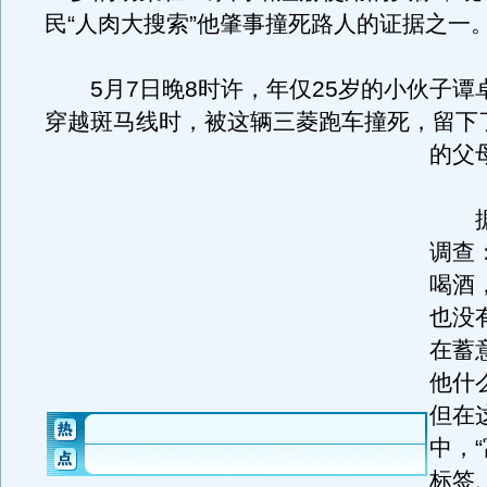
民“人肉大搜索”他肇事撞死路人的证据之一
5月7日晚8时许，年仅25岁的小伙子谭
穿越斑马线时，被这辆三菱跑车撞死，留下
的父
据
调查
喝酒
也没
在蓄
他什
但在
中，
标签