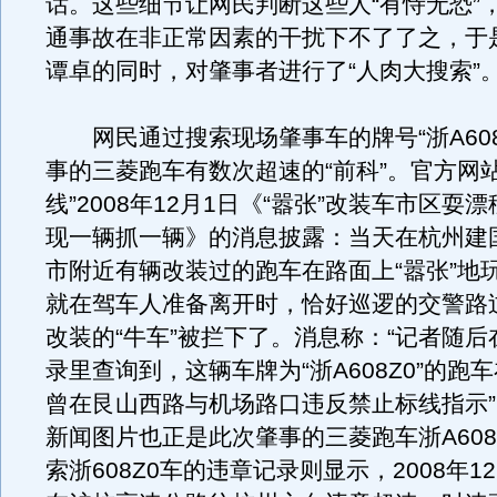
话。这些细节让网民判断这些人“有恃无恐”
通事故在非正常因素的干扰下不了了之，于
谭卓的同时，对肇事者进行了“人肉大搜索”
网民通过搜索现场肇事车的牌号“浙A608
事的三菱跑车有数次超速的“前科”。官方网站
线”2008年12月1日《“嚣张”改装车市区耍
现一辆抓一辆》的消息披露：当天在杭州建
市附近有辆改装过的跑车在路面上“嚣张”地
就在驾车人准备离开时，恰好巡逻的交警路
改装的“牛车”被拦下了。消息称：“记者随
录里查询到，这辆车牌为“浙A608Z0”的跑车
曾在艮山西路与机场路口违反禁止标线指示
新闻图片也正是此次肇事的三菱跑车浙A608
索浙608Z0车的违章记录则显示，2008年1