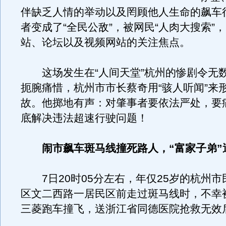
伴缺乏人情的举动以及罔顾他人生命的飙车
者变成了“全民公敌”，被网民“人肉大搜索”
站、论坛以及视频网站的关注焦点。
这场发生在“人间天堂”杭州的惨剧令无
扼腕痛惜，杭州市市长蔡奇用“骇人听闻”来
故。他掷地有声：对肇事者要依法严处，要
底解决违法超速行驶问题！
闹市飙车斑马线撞死路人，“富家子弟”
7日20时05分左右，年仅25岁的杭州市
区文二西路一居民区前走过斑马线时，不幸
三菱跑车撞飞，送浙江省同德医院抢救无效