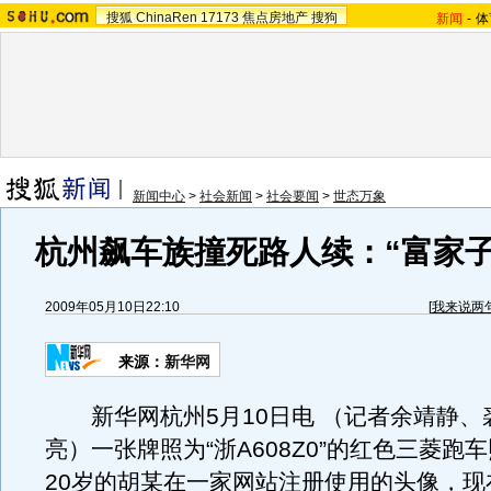
搜狐
ChinaRen
17173
焦点房地产
搜狗
新闻
-
体
新闻中心
>
社会新闻
>
社会要闻
>
世态万象
杭州飙车族撞死路人续：“富家子
2009年05月10日22:10
[
我来说两
来源：
新华网
新华网杭州5月10日电 （记者余靖静、
亮）一张牌照为“浙A608Z0”的红色三菱跑
20岁的胡某在一家网站注册使用的头像，现