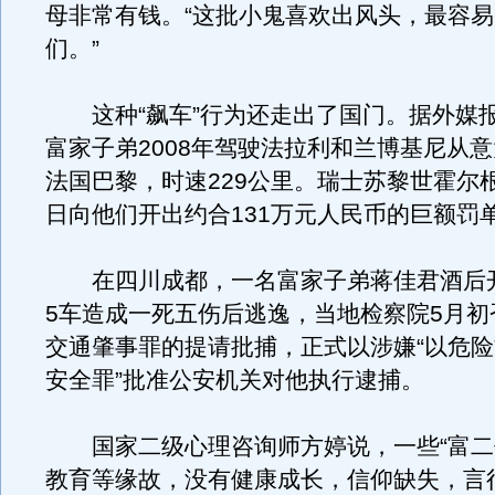
母非常有钱。“这批小鬼喜欢出风头，最容
们。”
这种“飙车”行为还走出了国门。据外媒报
富家子弟2008年驾驶法拉利和兰博基尼从
法国巴黎，时速229公里。瑞士苏黎世霍尔根
日向他们开出约合131万元人民币的巨额罚
在四川成都，一名富家子弟蒋佳君酒后
5车造成一死五伤后逃逸，当地检察院5月初
交通肇事罪的提请批捕，正式以涉嫌“以危
安全罪”批准公安机关对他执行逮捕。
国家二级心理咨询师方婷说，一些“富二
教育等缘故，没有健康成长，信仰缺失，言