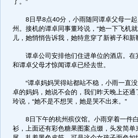
了。”
8日早8点40分，小雨随同谭卓父母一起
州。接机的谭卓同事董玲说，“她一下飞机
儿，她悄悄告诉我，她特意穿了新裤子和新
谭卓公司安排他们住进单位的酒店。在
和谭卓父母才惊闻谭卓已经去世。
“谭卓妈妈哭得站都站不稳，小雨一直没
卓的妈妈，她说不会的，我们昨天晚上还通了
玲说，“她不是不想哭，她是哭不出来。”
8日下午的杭州殡仪馆。小雨穿着一件白
衫，上面还有彩色糖果图案点缀，头发简单
尾，扎着黑色皮筋，可是这个女孩子面色如