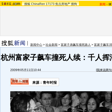
搜狐
ChinaRen
17173
焦点房地产
搜狗
新闻
-
体
新闻中心
>
社会新闻
>
富家子弟飙车撞死路人
>
富家子飙车消
杭州富家子飙车撞死人续：千人挥
2009年05月11日10:44
[
我来说两句
来源：
青年时报