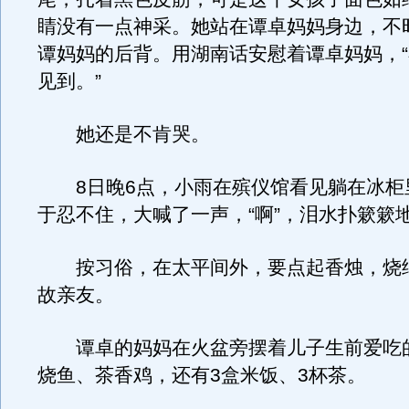
睛没有一点神采。她站在谭卓妈妈身边，不
谭妈妈的后背。用湖南话安慰着谭卓妈妈，
见到。”
她还是不肯哭。
8日晚6点，小雨在殡仪馆看见躺在冰柜
于忍不住，大喊了一声，“啊”，泪水扑簌簌
按习俗，在太平间外，要点起香烛，烧
故亲友。
谭卓的妈妈在火盆旁摆着儿子生前爱吃
烧鱼、茶香鸡，还有3盒米饭、3杯茶。