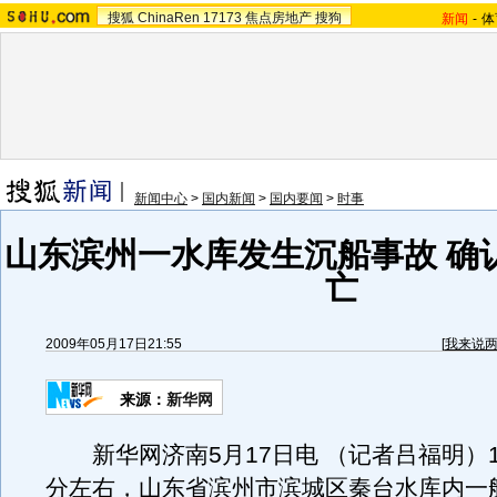
搜狐
ChinaRen
17173
焦点房地产
搜狗
新闻
-
体
新闻中心
>
国内新闻
>
国内要闻
>
时事
山东滨州一水库发生沉船事故 确
亡
2009年05月17日21:55
[
我来说
来源：
新华网
新华网济南5月17日电 （记者吕福明）17
分左右，山东省滨州市滨城区秦台水库内一