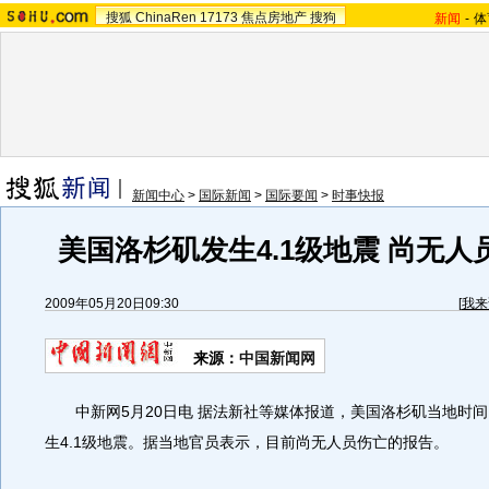
搜狐
ChinaRen
17173
焦点房地产
搜狗
新闻
-
体
新闻中心
>
国际新闻
>
国际要闻
>
时事快报
美国洛杉矶发生4.1级地震 尚无人
2009年05月20日09:30
[
我来
来源：
中国新闻网
中新网5月20日电 据法新社等媒体报道，美国洛杉矶当地时间1
生4.1级地震。据当地官员表示，目前尚无人员伤亡的报告。