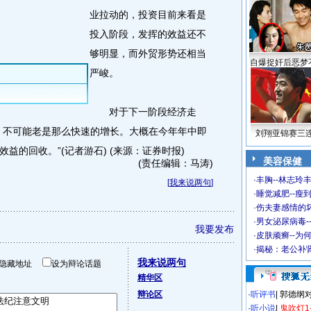
业拉动的，投资目前来看是
投入阶段，发挥的效益还不
够明显，而外贸形势还相当
自爆捉奸后恶梦
严峻。
对于下一阶段经济走
，不可能老是那么快速的增长。大概在今年年中即
刘翔亚锦赛三
益的回收。”(记者游石) (来源：证券时报)
美容保健
(责任编辑：马涛)
·
丰胸--林志玲
[
我来说两句
]
·
睡觉减肥--瘦到
·
伤夫妻感情的
·
男女泌尿病毒-
我要发布
·
皮肤顽癣--为
·
揭秘：老公补肾
我来说两句
隐藏地址
设为辩论话题
精华区
辩论区
·
听评书
|
郭德纲
·
听小说
|
鬼吹灯1