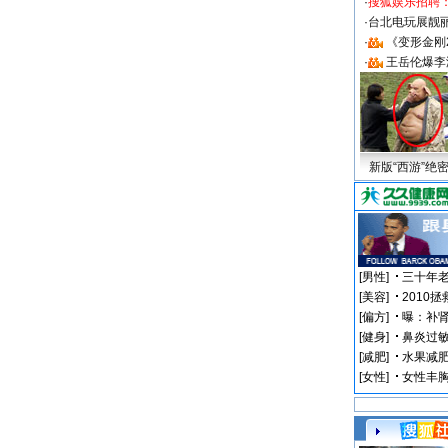
·
搜狐娱乐招聘
·
台北电玩展靓丽S
·
《变形金刚
·
王岳伦爆李
新版“西游”绝