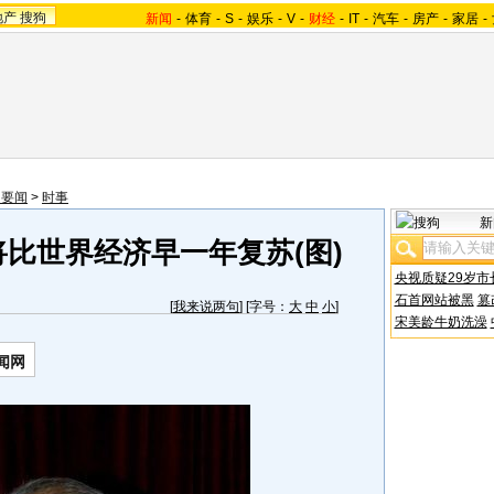
地产
搜狗
新闻
-
体育
-
S
-
娱乐
-
V
-
财经
-
IT
-
汽车
-
房产
-
家居
-
内要闻
>
时事
新
比世界经济早一年复苏(图)
央视质疑29岁市
石首网站被黑
篡
[
我来说两句
] [字号：
大
中
小
]
宋美龄牛奶洗澡
闻网