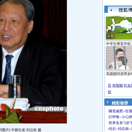
中学生乘直升机
高圆圆同居男友
言
何智丽
叶永
价
精彩推荐
·
睡觉减肥--狂瘦
·
打呼噜--小心猝
·
世界名表“1折
·
结石--结石病-
料图片) 中新社发 刘云松 摄