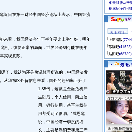
·
柔美肌肤从蒂
·
糖尿病净血排
近日在第一财经中国经济论坛上表示，中国经济
说 吧 排 行
来看，我国经济今年下半年要比上半年好，明年
上证指数
(7744
苏醒吧
(41523)
走出危机，恢复正常的局面，世界经济则可能在明年
贴图吧
(68789)
年实现复苏。
最 热 
暖了，我认为还是像温总理所说的，中国经济发
。
从华东区外贸信息来看，国外的违约率上升了
1.35倍，这就是金融危机产
生以后，个人信用、商业信
谍战大片-《风
用、银行信用，甚至主权信
用都受到了影响。”成思危
说，中国经济一季度的增
闺房视频自拍
长，主要是靠消费和第三产