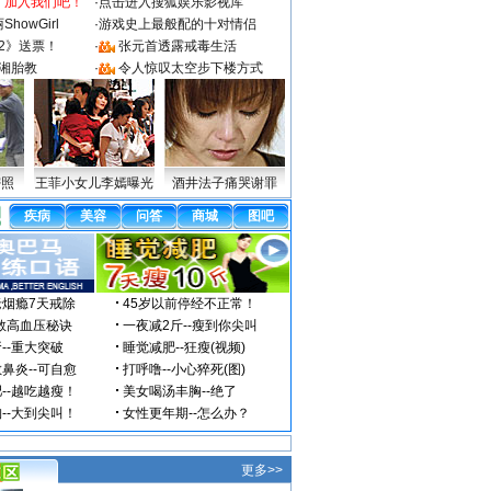
：加入我们吧！
·
点击进入搜狐娱乐影视库
howGirl
·
游戏史上最般配的十对情侣
2》送票！
·
张元首透露戒毒生活
湘胎教
·
令人惊叹太空步下楼方式
密照
王菲小女儿李嫣曝光
酒井法子痛哭谢罪
更多>>