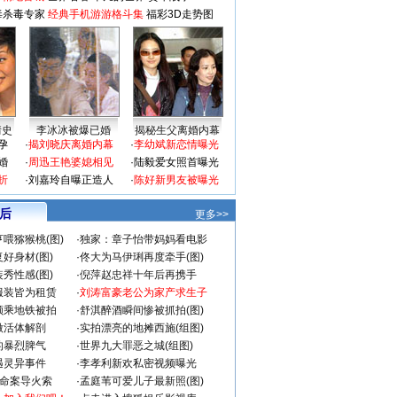
毒杀毒专家
经典手机游游格斗集
福彩3D走势图
情史
李冰冰被爆已婚
揭秘生父离婚内幕
孕
·
揭刘晓庆离婚内幕
·
李幼斌新恋情曝光
婚
·
周迅王艳婆媳相见
·
陆毅爱女照首曝光
折
·
刘嘉玲自曝正造人
·
陈好新男友被曝光
 后
更多>>
喂猕猴桃(图)
·
独家：章子怡带妈妈看电影
好身材(图)
·
佟大为马伊琍再度牵手(图)
秀性感(图)
·
倪萍赵忠祥十年后再携手
服装皆为租赁
·
刘涛富豪老公为家产求生子
颜乘地铁被拍
·
舒淇醉酒瞬间惨被抓拍(图)
做活体解剖
·
实拍漂亮的地摊西施(组图)
的暴烈脾气
·
世界九大罪恶之城(组图)
遇灵异事件
·
李孝利新欢私密视频曝光
成命案导火索
·
孟庭苇可爱儿子最新照(图)