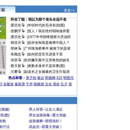
更多>>
·
怀念丁聪：我以为那个老头永远不老
·
爱历史
|
年轻时代的毛泽东(组图)
·
曾鹏宇
|
雷人！我在绝对唱响做评委
·
爱历史
|
1977年华国锋视察大庆油田
·
韩浩月
|
批评余秋雨是侮辱中国人？
上学
·
荣林
|
广州珠海桥事件:被推下的是谁
·
朱顺忠
|
如何把贪官关进笼子里
·
张原
|
杭州飙车案中父亲角色的缺失
·
蔡天新
|
奥数本身并不是坏事(图)
·
王攀
|
副县长之女施暴的卫生巾疑虑
曝光
热点标签：
章子怡
春运
郭德纲
315
明星代
烈
吴敬琏
暴风雪
于丹
陈晓旭
文化
票价
孔子
房
(视频)
·
男人补肾--让女人满足
死(图)
·
男女泌尿病毒--重大突破
”抢购
·
皮肤顽癣--喷喷就好！
-新疗法
·
高血压--获重大突破！