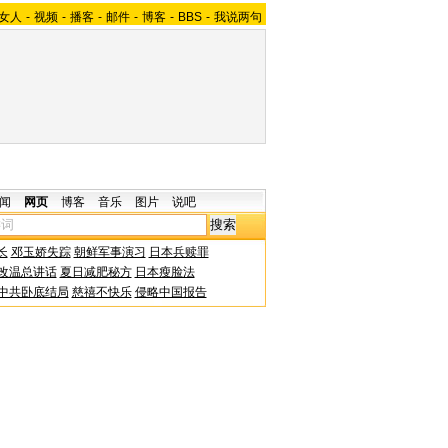
女人
-
视频
-
播客
-
邮件
-
博客
-
BBS
-
我说两句
闻
网页
博客
音乐
图片
说吧
长
邓玉娇失踪
朝鲜军事演习
日本兵赎罪
改温总讲话
夏日减肥秘方
日本瘦脸法
中共卧底结局
慈禧不快乐
侵略中国报告