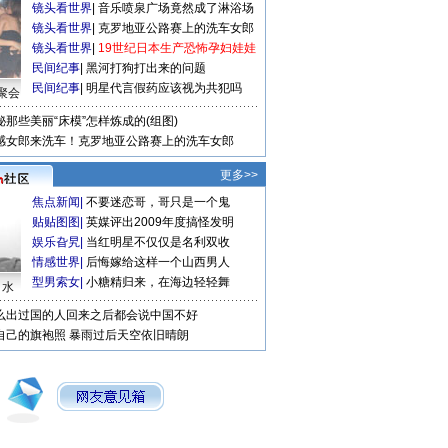
镜头看世界
|
音乐喷泉广场竟然成了淋浴场
镜头看世界
|
克罗地亚公路赛上的洗车女郎
镜头看世界
|
19世纪日本生产恐怖孕妇娃娃
民间纪事
|
黑河打狗打出来的问题
民间纪事
|
明星代言假药应该视为共犯吗
聚会
秘那些美丽“床模”怎样炼成的(组图)
感女郎来洗车！克罗地亚公路赛上的洗车女郎
更多>>
焦点新闻
|
不要迷恋哥，哥只是一个鬼
贴贴图图
|
英媒评出2009年度搞怪发明
娱乐旮旯
|
当红明星不仅仅是名利双收
情感世界
|
后悔嫁给这样一个山西男人
型男索女
|
小糖精归来，在海边轻轻舞
口水
么出过国的人回来之后都会说中国不好
自己的旗袍照
暴雨过后天空依旧晴朗