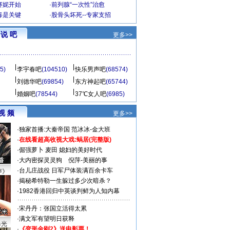
赛妮开始
·
前列腺“一次性”治愈
毒是关键
·
股骨头坏死--专家支招
说 吧
更多>>
5)
李宇春吧
(104510)
快乐男声吧
(68574)
刘德华吧
(69854)
东方神起吧
(65744)
婚姻吧
(78544)
37℃女人吧
(6985)
视 频
更多>>
·
独家首播:大秦帝国
范冰冰-金大班
·
在线看超高收视大戏:
蜗居(完整版)
·
倔强萝卜
麦田
媳妇的美好时代
·
大内密探灵灵狗
倪萍-美丽的事
·
台儿庄战役 日军尸体装满百余卡车
声》
·
揭秘希特勒一生躲过多少次暗杀？
·
1982香港回归中英谈判鲜为人知内幕
·
宋丹丹：张国立活得太累
·
满文军有望明日获释
曝光
·
《变形金刚2》送电影票！