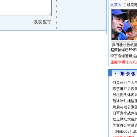
·
共享区
|
手机病
揭田壮壮徐帆
·
赵薇被爆已经怀
·
李宇春爆遭母逼
·
圣诞节明信片八
茶 余 饭
·
何炅获地产大亨
·
陈慧琳产后恢复
·
殷桃街头休闲装
·
范冰冰红地毯
·
姚晨与老公素
·
日军竟拿战俘
·
盘点网坛大腕
·
美女办公室遭
·
《Nobody》