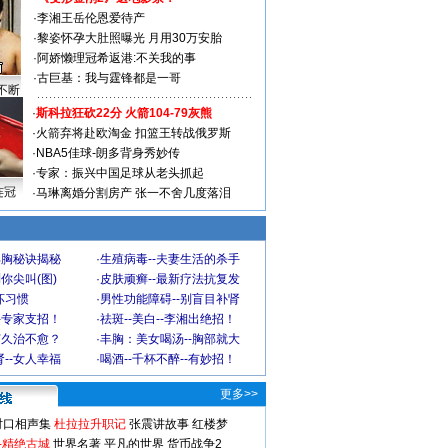
·
李湘王岳伦恩爱待产
·
黎姿怀孕大肚照曝光 月用30万安胎
·
阿娇懒理冠希返港:不关我的事
·
古巨基：我与霆锋都是一哥
不断
·
斯科拉狂砍22分 火箭104-79灰熊
·
火箭弃将赴欧淘金 扣篮王转战俄罗斯
·
NBA5佳球-朗多背身秀妙传
·
专家：振兴中国足球从老头抓起
连冠
·
马琳离婚分割房产 张一不舍几度落泪
丰胸秘诀揭秘
·
生殖病毒--夫妻生活的杀手
你尖叫(图)
·
皮肤顽癣--最新疗法抗复发
坏习惯
·
男性功能障碍--别盲目补肾
-专家支招！
·
祛斑--美白--李湘出绝招！
何久治不愈？
·
丰胸：美女喝汤--胸部就大
--女人幸福
·
喝酒--千杯不醉--有妙招！
更多>>
对口相声集
杜拉拉升职记
张震讲故事
红楼梦
-精绝古城
世界名著
平凡的世界
货币战争2