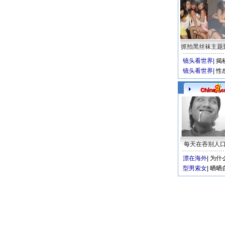
抓拍黑丝袜主题
镜头看世界
|
揭
镜头看世界
|
性
每天在吞别人
漂在海外
|
为什
型男索女
|
晒晒