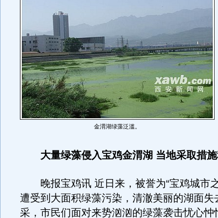
金渭湖绿藻泛滥。
大量绿藻侵入宝鸡金渭湖 当地采取措
晚报宝鸡讯 近日来，被誉为“宝鸡城市之
遭受到大面积绿藻污染，清澈美丽的湖面失
采，市民们面对来势汹汹的绿藻袭击忧心忡