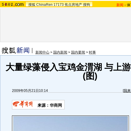
搜狐
ChinaRen
17173
焦点房地产
搜狗
新闻
-
体
新闻中心
>
国内新闻
>
国内要闻
>
时事
大量绿藻侵入宝鸡金渭湖 与上
(图)
2009年05月21日10:14
[
我来
来源：
华商网