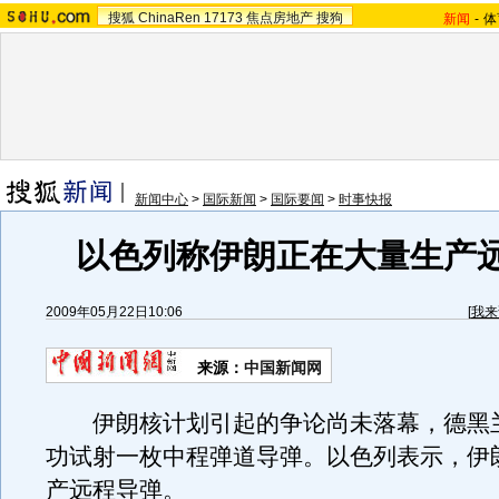
搜狐
ChinaRen
17173
焦点房地产
搜狗
新闻
-
体
新闻中心
>
国际新闻
>
国际要闻
>
时事快报
以色列称伊朗正在大量生产
2009年05月22日10:06
[
我来
来源：
中国新闻网
伊朗核计划引起的争论尚未落幕，德黑兰
功试射一枚中程弹道导弹。以色列表示，伊
产远程导弹。