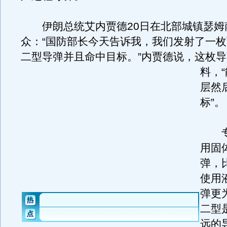
伊朗总统艾内贾德20日在北部城镇瑟姆
众：“国防部长今天告诉我，我们发射了一枚两节
二型导弹并且命中目标。
”内贾德说，这枚
料，
层然
标”。
专
用固
弹，
使用
弹更为
二型
远的