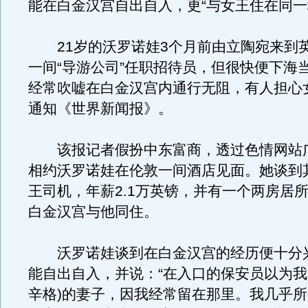
能在白金汉宫自出自入，更“与女王住在同一
21岁的沃罗诺娃3个月前由立陶宛来到
一间“导游公司”任职招待员，但很快便下海
经常吹嘘在白金汉宫内通行无阻，有人担心
通知《世界新闻报》。
该报记者假扮中东富商，透过色情网站
相约沃罗诺娃在伦敦一间酒店见面。她谈到
王司机，年薪2.1万英镑，并有一个两房居
白金汉宫与他同住。
沃罗诺娃谈到在白金汉宫的经历便十分
能自出自入，并说：“在入口的保安员以为我
辛格)的妻子，因我经常留在那里。我几乎