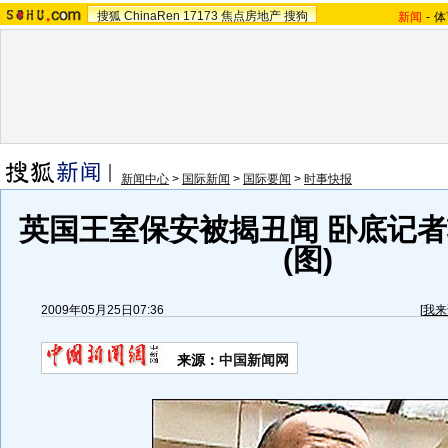
搜狐
ChinaRen
17173
焦点房地产
搜狗
新闻
-
体
新闻中心
>
国际新闻
>
国际要闻
>
时事快报
英国王室保安被揭丑闻 卧底记
(图)
2009年05月25日07:36
[
我来
来源：
中国新闻网